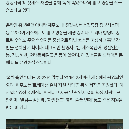
광공사의 '비짓제주' 채널을 통해 '폭싹 속았수다'의 홍보 영상을 적극
송출하고 있다.
온라인 홍보뿐만 아니라 제주도 내 전광판, 버스정류장 정보시스템
등 1,200여 개소에서도 홍보 영상을 재생 중이다. 드라마 방영이 종
료된 후에도 주요 촬영지를 중심으로 탐방 코스를 조성하고 홍보 간
판을 설치할 계획이다. 대표적인 촬영지로는 제주목관아, 성산일출
봉, 김녕해변, 오라동 메밀꽃밭 등이 있으며, 이 장소들은 드라마를 통
해 더욱 유명해질 전망이다.
'폭싹 속았수다'는 2022년 말부터 약 1년 2개월간 제주에서 촬영되었
으며, 제주도는 '로케이션 유치·지원 사업'을 통해 제작을 지원했다. 이
사업은 영상물 제작비 인센티브 제공 및 촬영지 섭외 행정 지원을 포
함하며, '웰컴투 삼달리', '아일랜드', 영화 '슬픈 열대' 등도 같은 지원을
받은 바 있다.