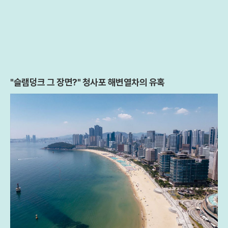
"슬램덩크 그 장면?" 청사포 해변열차의 유혹