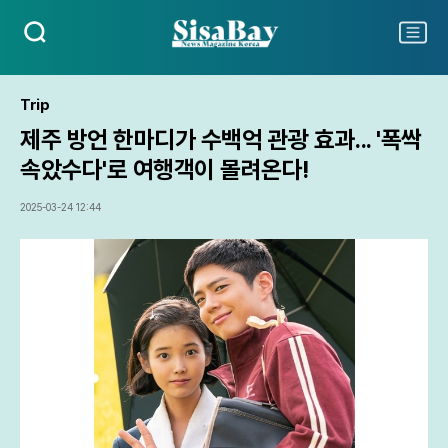
검
주
색
요
서
비
Trip
스
제주 방언 한마디가 수백억 관광 효과... '폭싹
메
뉴
속았수다'로 여행객이 몰려온다!
펼
치
2025-03-24 12:44
기