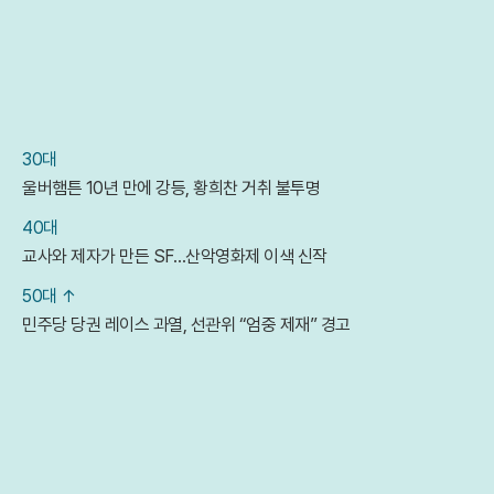
30대
울버햄튼 10년 만에 강등, 황희찬 거취 불투명
40대
교사와 제자가 만든 SF…산악영화제 이색 신작
50대 ↑
민주당 당권 레이스 과열, 선관위 “엄중 제재” 경고