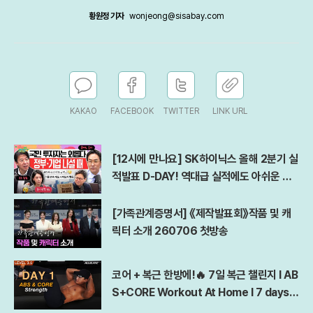
황원정 기자
wonjeong@sisabay.com
KAKAO
FACEBOOK
TWITTER
LINK URL
[12시에 만나요] SK하이닉스 올해 2분기 실
적발표 D-DAY! 역대급 실적에도 아쉬운 점
은?ㅣ김경일 아주대 심리학과 교수ㅣ2026
년 7월 29일 수요일
[가족관계증명서] 《제작발표회》작품 및 캐
릭터 소개 260706 첫방송
코어 + 복근 한방에!🔥 7일 복근 챌린지 l AB
S+CORE Workout At Home l 7 days A
bs Challenge