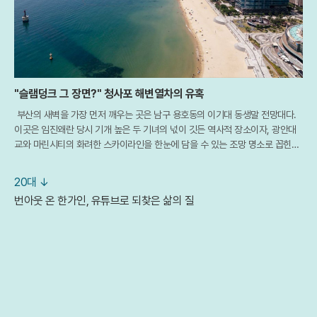
"슬램덩크 그 장면?" 청사포 해변열차의 유혹
부산의 새벽을 가장 먼저 깨우는 곳은 남구 용호동의 이기대 동생말 전망대다.
이곳은 임진왜란 당시 기개 높은 두 기녀의 넋이 깃든 역사적 장소이자, 광안대
교와 마린시티의 화려한 스카이라인을 한눈에 담을 수 있는 조망 명소로 꼽힌다.
특히 최근 개장한 해월 전망대를 배경으로 떠오르는 일출은 부산을 찾은 여행객
들에
20대 ↓
번아웃 온 한가인, 유튜브로 되찾은 삶의 질