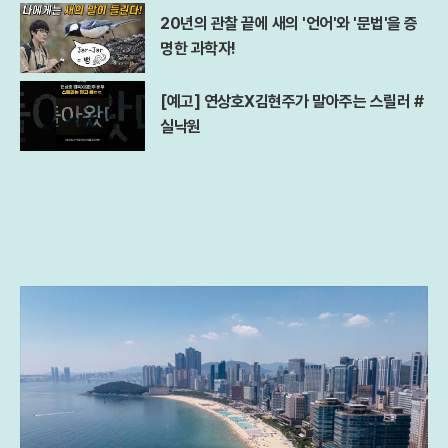
20년의 관찰 끝에 새의 '언어'와 '문법'을 증
명한 과학자!
[예고] 연상호X김현주가 말아주는 스릴러 #
실낙원