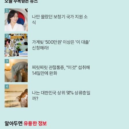
오늘 주목받은 뉴스
1
나만 몰랐던 보청기 국가 지원 소
식
2
가계빚 '500만원' 이상은 '이 대출'
신청해라!
3
찌릿찌릿 관절통증, "이것" 섭취해
14일만에 완화
4
나는 대한민국 상위 몇% 상류층일
까?
알아두면
유용한 정보