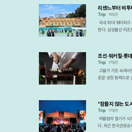
큰 진전이 있었다고 
밤의 서막을 열고 있
그램은, 단순한 지식
숙종 때 화강암으로 
리기도 했다. 아시아
어내는 조화가 게스트
리센느부터 비투비
속에서 예술을 보다 
담긴 천연 냉장고의 
서비스를 입증했다는 
들은 스마트 홈 기술
Trip
16일전
다.약 80분 동안 
어져 있어 고즈넉한 
전문 기업인 에스마케
암동 프로젝트는 기술
국내 최대 워터파크 
인 위치를 조명하는 
아름다운 풍경이 어우
인 여행 플랫폼(OT
을 더 편안하게 즐길
한다. 삼성물산 리조
그린 ‘검은 그림’ 
빼놓을 수 없는 가장
란의 매력을 적극적으
한 산업군과의 협업을
라인업을 공개하며 본
의 어두운 이면과 공
도 안팎의 기온과 일
이 가진 지리적 이점
를 멈추지 않겠다는 
대 파도풀에서 시원한
치를 재발견했다. 소
특산물인 반시로 만든
략의 일환이다.여행 
이제 서울을 찾는 여
인 구성으로 기획되었
는 곧 강연의 몰입도
질을 인정받아 국가 
행객들의 까다로운 
조선·워커힐·롯데
먼트 공간으로서 방
전시 해설가로, 그간
행객들의 소망이 황
가치와 세계적인 수준
Trip
17일전
24일 보이그룹 엔시티
세계아카데미 인문학 
적인 즐거움을 원한다
립적인 목적지로서 입
고물가 기조 속에서
며, 26일에는 최근
설을 전담하며 쌓아온
내달리는 루지는 가파
'리조트 휴양'으로 
로운 성장 동력으로 
기를 고조시킨다. 리센
음악, 역사를 결합한
의 시원한 산바람을 
망이다.
인 서비스 품목으로 
운 관객들과 호흡할 
적인 재미를 더하는 
에는 한국 농경 문화
이다. 조선호텔앤리조
투비의 민혁이 출연해
는 23일 오전 10시
경기를 관람하며 뜨거
노하우와 엄선된 원
도 축제의 열기는 식
예약제로 운영되는 이
하게 마무리된다. 이
"잠들지 않는 도
망 확보를 위한 치열
김하온, 다영, 나우
의 문의가 잇따르고 
득 채워 장관을 이룬
Trip
17일전
서 압도적인 성장세를
그룹 아이브가 피날레
화 살롱 문화를 형성
다. 금강산도 식후경
여름밤의 열기가 식지
까지 매출 1,000억
행자로 참여해 관객들
는 라이프스타일 가
국밥으로 기력을 보충
다. 최근 한국관광공
2.5배 넓은 대규모
람을 넘어 관객이 직
이번 프로그램의 특징
가득한 청도는 올여름