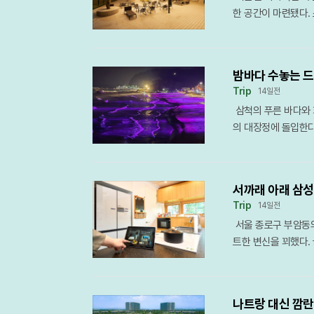
곳에는 수령 100년이
양 데이가 열려, 보
에서만 누릴 수 있는
연을 확장 중이다. 
한 공간이 마련됐다
려 오는 솔향기가 일
할 수 있는 자리가 
협업 프로그램들은 
된 융복합 콘텐츠가 
설과 다채로운 식음 
지는 붉은 햇살이 온 
사를 형성한다.행사 
랜드 충성도를 높이는
한다. 이번 프로그램
평낙조’를 배경으로 
들의 입거리를 즐겁게
츠로 재해석하는 작업
성적인 미식 경험을 
함이 없다.다만 황금
가요제, 낚시 대회 
지 않고, 부산의 라
밤바다 수놓는 드
에는 미세한 물 입자
안 데크가 설치된 특
파도 소리를 배경으로
역의 맛과 멋을 호텔
Trip
14일전
되어 쾌적한 야외 활
간을 미리 확인하는 
사한다. 무더위를 식
래를 보여주는 이정표
삼척의 푸른 바다와 
며, 보호자들은 시원
수 있다는 점은 이 
운영되어 축제의 활기
의 대장정에 돌입한다
소를 제공하는 수준을
시는 임시 개통 기간
어는 용호도의 숨은 
주제 아래 공연과 미
원하게 머무를 수 있
방침이다.화성에서 시
을 찍는 ‘캣샷’과 
욕을 즐기고, 밤에는
요소다. 이번 시즌 대
다. 낮 동안의 무더
에게 느림의 미학을 
을 만끽할 수 있다.
와 향신료로 버무려 
강렬한 존재감을 드러
민들이 직접 만든 특
서까래 아래 삼성 
동적인 여름밤의 추
까지 선착순 예약을 
이 하나둘 켜지는 밤
동시에 꾀하는 장치
Trip
14일전
서사를 간직한 곳이다.
볼, 위스키, 전통주
징이었던 등대는 이제
아니라는 점을 분명히
서울 종로구 부암동의
이 풍류를 즐기던 추
문객들의 재미를 더
조제를 따라 조성된 
는 문화를 정착시키고
트한 변신을 꾀했다.
이 ‘구지가’를 불렀
게는 반려견 전용 의
크에 올라서면 인근
극적인 지향점이다. 
미스테익스 하우스’를
해수욕장으로 명성을 
을 동시에 제공한다.
는 파노라마 야경이 
사람과 동물이 같은 
러운 한옥의 정취를
안을 대표하는 트렌디
박을 넘어 하나의 문
과 잔잔한 파도 소리
가 전하는 공존의 메
험을 제공하고 호스트
느 때보다 화려하다.
시간은 매일 오후 5시
이 길은 도심 속 스
나트랑 대신 깜란
기술의 이색적인 결
며, 25일에는 국민