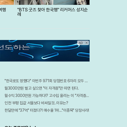
여행
"BTS 굿즈 찾아 한국행" 리커머스 성지순
례
"한국로또 망했다" 이번주 971회 당첨번호 6자리 모두 유출...관계자 실수로 "비상"!
월3000만원 벌고 싶으면 "이 자격증"만 따면 된다.
월수익 3000만원 가능하다!? 고수입 올리는 이 "자격증"에 몰리는 이유 알고보니…
인천 부평 집값 서울보다 비싸질것..이유는?
한달만에 "37억" 터졌다?! 매수율 1위..."이종목" 당장사라!