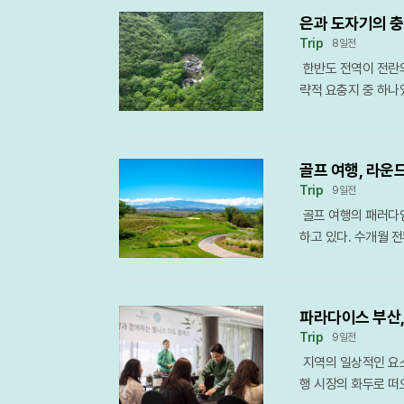
주고, 경사가 완만한
저가 보장’ 카테고리
선보인다. 특히 과거
자랑하는 이 다리는 
의 정취를 만끽할 수
은과 도자기의 
약 서비스가 도입된 
운 미식 경험을 동시
다리 위를 거닐며 감
계곡이라도 갑작스러운
Trip
8일전
‘오크 레스토랑 앤 바
않도록 풍성한 볼거리
단순히 시각적 즐거움
한 수분 섭취와 적절
한반도 전역이 전란의
토랑’, 그리고 머큐어
지며, 방문객들이 직
면서 강구안 주변 상
시간은 폭염에 지친 
략적 요충지 중 하나
뿐만 아니라 캐치테
개장 첫 주와 마지막
했다. 통영시는 이러
짙푸른 초록의 위로를
밀집해 있었으며, 이
정을 확인할 수 있다
날 수 있는 프리마켓
이다. 자연이 주는 
데요시의 개인적 야욕
하게 했다는 점에서 
가 몰릴 것에 대비해 
부한 '빛의 도시'로
시 국제 경제의 패권을
센터의 오크 레스토랑
설에 대한 상시 점검
어지며 통영 여행의 
골프 여행, 라운드
북아시아의 경제 질서
길 수 있는 ‘치르콜
뉴얼을 엄격하게 적용
객들에게 완벽한 힐링
Trip
9일전
기 대항해시대가 열
들여지는 이 와인 뷔
조성하는 것이 이번
수 있는 통영의 빛의
골프 여행의 패러다임
흘러 들어갔다. 명나
할 경우 시그니처 스
주고 관광객들의 체류
이다.
하고 있다. 수개월 
통화로 사용하던 명나
심 속에서 고급스러운
리와 즐길 거리를 통
점차 자취를 감추는 
로 납부하게 했던 명
송도 국제도시의 랜드
맑은 공기 아래 펼쳐
스를 직접 선택해 떠
독점적 무역 구도에 
노라믹 65 그릴 앤
매력을 다시 한번 증
짧은 비행시간과 온천
의 이와미 은광이 본
적용한 프리미엄 스테
파라다이스 부산,
하는 이들에게 최적의
은 강국으로 부상했다
혜택이 주어진다. 또
Trip
9일전
대는 프리미엄 장박 
경제 질서에 도전장을
0%까지 가격을 낮췄
지역의 일상적인 요소
의 명문 코스를 찾아
무역로를 확보하고 경
의 높은 할인율을 적
행 시장의 화두로 떠
이 아니라 메이저 골
쟁의 소용돌이 한복판
토랑 모아시스는 지역