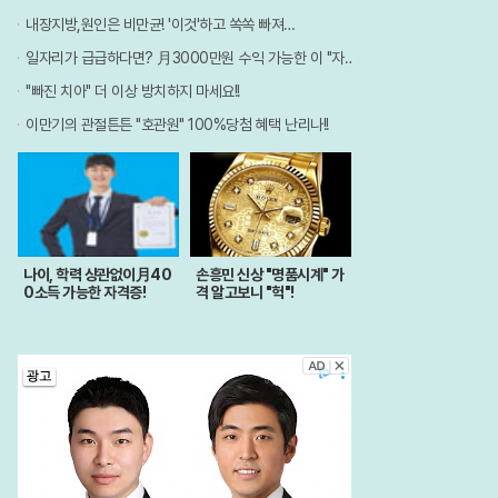
내장지방,원인은 비만균! '이것'하고 쏙쏙 빠져…
일자리가 급급하다면? 月3000만원 수익 가능한 이 "자격증" 주목받고 있어..
"빠진 치아" 더 이상 방치하지 마세요!!
이만기의 관절튼튼 "호관원" 100%당첨 혜택 난리나!!
나이, 학력 상관없이月40
손흥민 신상 "명품시계" 가
0소득 가능한 자격증!
격 알고보니 "헉"!