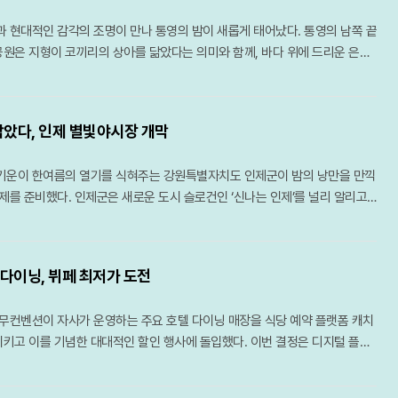
릉 대신 부드러운 흙길이 이어져 여름철 산행의 피로도를 덜어준다. 특히 북
 현대적인 감각의 조명이 만나 통영의 밤이 새롭게 태어났다. 통영의 남쪽 끝
 이름처럼 물이 너무 차가워 오래 발을 담그기 힘들 정도로 강력한 냉기를 자
원은 지형이 코끼리의 상아를 닮았다는 의미와 함께, 바다 위에 드리운 은은
지 않을 만큼 빽빽하게 들어선 원시림은 강렬한 햇볕을 차단해 주며, 삼도봉 정
예부터 문인들의 사랑을 받아온 명소다. 이곳은 통영 내에서도 낙조가 가장 아
 문화와 방언이 교차하는 화합의 풍경을 마주할 수 있다.백두대간의 웅장한 기
있어, 해 질 녘이면 수평선 너머로 저무는 태양을 배웅하려는 여행객들로 인산
경북 문경과 충북 괴산의 경계에 솟은 대야산이 제격이다. 속리산국립공원의
 날 이곳에서 마주하는 일몰은 다도해의 섬들 사이로 붉은 물감을 풀어놓은 듯
한 이곳은 거대한 화강암 암릉미가 돋보이는 산이다. 대야산의 여름을 완성
잡았다, 인제 별빛야시장 개막
보는 이의 가슴을 뜨겁게 달군다.최근 달아공원은 국립공원공단과의 협력을
계곡과 선유동계곡이다. 오랜 세월 물살이 빚어낸 하트 모양의 용추폭포는 보
장을 마쳤다. 지난해 말 완료된 전망대 정비 사업은 기존의 시야 방해 요소를
을 선사하며, 조선 시대 학자 이덕형이 사랑했던 선유동계곡은 고즈넉한 풍
기운이 한여름의 열기를 식혀주는 강원특별자치도 인제군이 밤의 낭만을 만끽
 높이를 상향 조정하는 데 초점을 맞췄다. 덕분에 방문객들은 사량도와 욕지
 부드러움과 골산의 거친 매력을 동시에 지닌 대야산은 8월 산행의 반전미를
축제를 준비했다. 인제군은 새로운 도시 슬로건인 ‘신나는 인제’를 널리 알리고
은 섬들을 가로막는 것 없이 한눈에 담을 수 있게 됐다. 탁 트인 시야 확보로
 보석으로 불리는 밀양 구만산은 거대한 수직 절벽이 만들어낸 협곡미가 일
어넣기 위해 오는 21일부터 ‘2026 인제 별빛야시장’의 막을 올린다. 이번 행
 한층 깊어졌으며, 이는 곧 통영을 찾는 관광객들에게 차별화된 시각적 경험
시 구만 명의 백성이 피신해 목숨을 구했다는 전설이 내려올 만큼 계곡이 깊고
특별자치도의 주말야시장 공모사업에 최종 선정되며 기획된 것으로, 주민과 여
소로 작용하고 있다.해가 완전히 수평선 아래로 몸을 숨기면 통영의 중심부인
수골 계곡은 수백 미터 높이의 화강암 벼랑이 양옆으로 솟아 있어 마치 설악산
는 화합의 장이 될 전망이다.별빛야시장은 8월 21일 개막을 시작으로 9월 19
력을 발산하기 시작한다. 낮 동안 활기 넘치던 항구는 밤이 깊어짐에 따라 화려
놓은 듯한 착각을 불러일으킨다. 좁은 협곡 사이로 불어오는 차가운 산바람
다이닝, 뷔페 최저가 도전
운영된다. 매주 금요일과 토요일, 해가 저무는 저녁 6시부터 밤 10시까지 인제
입는다. 바다 위에 정박한 거북선과 판옥선은 은은한 조명을 받아 고요하면서
씬 낮은 온도를 유지하며, 거대한 바위 벽이 천연 차양막 역할을 해 뙤약볕을
 화려한 조명과 맛있는 냄새로 가득 차게 된다. 인제군은 이번 야시장을 통해
 자태를 뽐낸다. 과거의 역사적 상징물들이 현대적인 조명 예술과 어우러지며
강원도 횡성의 청태산은 조선 태조 이성계가 그 푸른 이끼와 울창한 숲에 반
무컨벤션이 자사가 운영하는 주요 호텔 다이닝 매장을 식당 예약 플랫폼 캐치
건을 사고파는 장소를 넘어, 밤의 정취를 즐기며 문화를 향유하는 복합 공간
 밤 풍경은 통영만이 가진 독특한 서사를 시각적으로 완성한다.강구안의 야경
설화가 전해지는 곳이다. 국내 1세대 국립자연휴양림으로 지정될 만큼 숲의 보
키고 이를 기념한 대대적인 할인 행사에 돌입했다. 이번 결정은 디지털 플랫
하고 있다.야시장의 꽃이라 할 수 있는 먹거리 부문은 그 어느 때보다 공을 들
 변모한 데는 통영시의 과감한 투자가 뒷받침되었다. 약 80억 원 규모의 야
해발 1,200m에 달하는 고지대는 대도시보다 평균 기온이 5~6도 이상 낮아
성을 강화하고 여름 휴가철을 맞은 소비자들에게 실질적인 혜택을 제공하기
 통과한 이동식 매대들이 인제의 향토 음식을 재해석한 메뉴부터 젊은 층의 입
 통해 강구안 일대는 빛의 예술 공간으로 거듭났다. 특히 바다를 가로지르는 보
어 있다. 태백산맥을 넘어오는 시원한 영동의 바람은 한여름의 열기를 식혀
. 한무컨벤션은 31일 발표를 통해 오는 8월 9일까지 캐치테이블의 ‘뷔페 최
창작 요리, 그리고 이국적인 풍미의 글로벌 음식까지 다채로운 다이닝 메뉴를
지’는 이번 사업의 백미로 꼽힌다. 럭비공을 반으로 자른 듯한 유려한 곡선미를