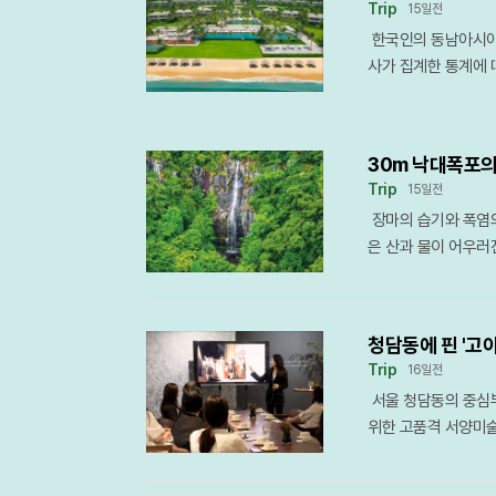
식을 즐기기에 최적화
순히 관광지 조성을 
Trip
15일전
게스트는 AI가 설계
스컬&하하가 레게 리
일요일까지 주말 중심
길이 주는 정적인 휴
한국인의 동남아시아
로 작동하는 ‘웰컴 모
밤하늘을 수놓는 드론
색적인 미식과 쿨링 
일치기 여행 코스로 
사가 집계한 통계에 
석해 주변의 숨은 명
밤의 판타지를 현실
를 통해 반려견과의
충하고 다양한 문화 
자였던 태국보다 3배
쿡 기능을 통해 복잡
련되었다. 행사장 곳
서 이제는 양적인 공
을과 야경을 동시에 
며, 1분기에만 13
에서도 마치 자신의 
며, 해변의 낭만을 
운지는 반려견의 생리
게 최적의 선택지가 
유명 관광지를 넘어 
와 휴식 공간에도 스
폭 강화하여 낮과는 
화롭게 배치함으로써 
30m 낙대폭포의
다.최근 베트남 중남부
동되어 최적의 몰입감
관광이 아니라, 밤늦
밤, 반려견과의 외
Trip
15일전
지역을 선택하는 여행
면 모드를 설정하면 
정착시키기 위한 전략
될 것으로 보인다.
장마의 습기와 폭염의
가까이 소요되지만, 
다. 여행 중 오염된
촬영지를 둘러싼 논란
은 산과 물이 어우러
서울과 부산에서 매일
특히 유용하다. 이러
형물들이 하이브 측
환경을 자랑하는 이곳
은 장거리 이동에 취
박 경험을 지향한다.
있기 때문이다. 지역
객들의 발길이 끊이지
로 작용하고 있다.깜
트싱스 앱을 통해 게
고 목소리를 높이고 
30m 높이에서 쏟아
리조트 깜란이 꼽힌다
기간 중 발생할 수 
와 권리 보호를 우선
청담동에 핀 '고야
을 연출한다.낙대폭포
오션뷰 스위트와 풀빌
수 있다. 특히 퇴실
썸 페스티벌은 전통
Trip
16일전
리며 피서객들의 사랑
씬 넓은 면적을 자랑
과 환경 보호라는 두
기준을 제시하고 있다
서울 청담동의 중심부
히는 것은 청도에서만
에게 압도적인 개방감
안전성을 높이는 방패
론쇼는 오직 삼척에서
위한 고품격 서양미술
트가 잘 정비되어 있
단순히 규모에만 있지
최근 현직 호스트들을
생할 수 있는 문화적
에서는 스페인의 거장
어지는 등산로는 자라
등 리조트 내에서 모든
호스트는 AI 기술 
될 것으로 보인다. 
도했다. 기괴한 표정
다.역사적인 시원함을
24년 세계적인 여행