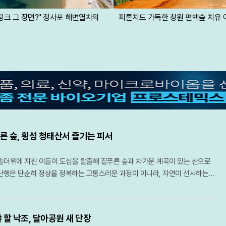
덩크 그 장면?" 청사포 해변열차의
피톤치드 가득한 창원 편백숲 치유 
른 숲, 횡성 청태산서 즐기는 피서
더위에 지친 이들이 도심을 탈출해 짙푸른 숲과 차가운 계곡이 있는 산으로
 산행은 단순히 정상을 정복하는 고통스러운 과정이 아니라, 자연이 선사하는
 만끽하는 치유의 여정이 되어야 한다. 한반도의 척추를 따라 흐르는 백두대
짜기에는 지금 이 순간에도 얼음장 같은 물줄기와 울창한 초록 차양막을 드리
의 발길을 기다리고 있다.충북 영동과 전북 무주, 경북 김천이 맞닿은 민주지
 할 낙조, 달아공원 새 단장
방에서 사람들이 우러러보는 넉넉한 품을 가졌다. 해발 1,242m의 고산임에도