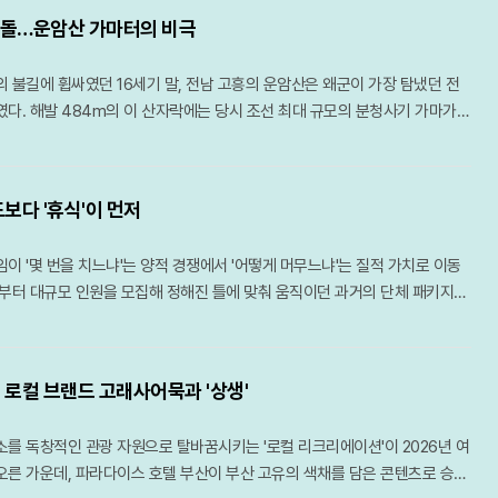
 육산의 특성상 체력 소모가 적어 초보자나 가족 단위 등산객들도 부담 없이 숲
를 활용해 매장별로 최대 25%까지 할인된 가격을 선보인다고 공식화했다.예
 인제와 신남 지역에서 군 생활을 했던 예비군 가장들에게는 추억의 맛과 새로
밤마다 무지갯빛 조명을 내뿜으며 바다 위에 환상적인 빛의 길을 만들어낸다.
 있다.여름 산행은 철저한 준비와 안전 수칙 준수가 필수적이다. 아무리 시원한
충돌…운암산 가마터의 비극
업장은 서울과 인천의 핵심 입지에 위치한 오크우드 프리미어 코엑스 센터의
에 선사하는 특별한 기회가 될 것으로 보인다.단순히 먹고 마시는 것에 그치지
상하는 항구의 야경은 여행자들에게 잊지 못할 낭만을 선사한다.빛의 개선은
 폭우에 고립될 위험이 있으므로 기상 상황을 수시로 확인해야 하며, 충분
’를 비롯해 오크우드 프리미어 인천의 ‘파노라믹 65 그릴 앤 바’와 ‘오크 레스
도 마련했다. 축제 기간 내내 광장 중앙 무대에서는 라이브 문화 공연이 펼쳐
에 그치지 않고 지역 경제에도 활력을 불어넣고 있다. 야간 경관이 화려해지
한 휴식을 병행해야 한다. 자연이 빚어낸 천연 냉장고 속에서 땀을 식히며 걷는
 불길에 휩싸였던 16세기 말, 전남 고흥의 운암산은 왜군이 가장 탐냈던 전
 서울 마곡의 ‘모아시스’ 등 총 네 곳이다. 이용객들은 각 호텔의 공식 홈페이지
접 참여해 끼를 발산하는 ‘별빛노래자랑’과 다양한 현장 이벤트가 흥을 돋운다.
권은 밤늦게까지 활기를 띠고 있으며, 체류형 관광객의 비중도 눈에 띄게 증가
현대인들에게 새로운 활력을 불어넣어 줄 것이다. 8월의 명산들이 선사하는
였다. 해발 484m의 이 산자락에는 당시 조선 최대 규모의 분청사기 가마가
이블 애플리케이션과 웹사이트를 통해 실시간으로 다이닝 정보와 예약 가능 일
 주에는 지역 예술가들의 손길이 닿은 수공예품과 아기자기한 생활 잡화를 만
한 성과를 바탕으로 야간 관광 특화 도시로서의 브랜드를 더욱 공고히 할 계획
 받으며 남은 여름을 건강하게 이겨내길 바란다.
는 곧 일본군에게 거부할 수 없는 표적이 되었다. 흔히 임진왜란을 도요토미 히
. 이번 플랫폼 협업은 복잡한 예약 과정을 간소화하고 투명한 가격 비교를 가능
이 함께 열려 시장을 찾는 재미를 더할 예정이다.인제군과 상인회는 많은 인파
선물인 낙조와 인간이 빚어낸 빛의 예술인 야경이 조화를 이루며 통영은 명실상
이나 내부 불만을 잠재우기 위한 방편으로 이해하곤 하지만, 그 이면에는 당
긍정적인 평가를 받고 있다.서울 삼성동에 위치한 오크우드 프리미어 코엑스
안전 관리에도 만전을 기하고 있다. 야시장이 열리는 동안 소방, 전기, 가스 시
 자리매김했다.달아공원에서 시작된 붉은 감동은 강구안의 화려한 조명으로 이
 쥐고 있던 '은'과 '도자기'를 둘러싼 거대한 충돌이 자리 잡고 있었다.당시 동
 앤 바에서는 이탈리아와 아르헨티나의 프리미엄 와인 9종을 무제한으로 즐
 체계를 가동하고, 여름철 식중독 사고를 방지하기 위해 이동식 매대의 위생 매
대미를 장식한다. 낮보다 아름다운 밤을 선사하는 통영의 변신은 올여름 휴가
보다 '휴식'이 먼저
는 명나라를 중심으로 한 조공 무역 체제가 견고하게 유지되고 있었다. 16세
로 디 오크바인’ 프로모션을 전면에 내세웠다. 60여 가지의 다채로운 메뉴가 곁
한다. 방문객들이 안심하고 축제를 즐길 수 있도록 쾌적하고 안전한 환경을
의 시간을 제공하고 있다. 붉게 물든 바다와 무지갯빛 항구를 동시에 만끽할
리면서 스페인이 아메리카 대륙에서 약탈하듯 캐낸 은은 유럽을 거쳐 명나라로
페는 월요일부터 토요일까지 디너 타임에 운영되며, 캐치테이블을 통해 예약
 행사의 최우선 과제다.이번 별빛야시장은 침체된 골목상권에 실질적인 도움을
 이중주는, 일상을 떠나온 이들에게 가장 화려하고도 따뜻한 위로가 되어줄 것
이 '몇 번을 치느냐'는 양적 경쟁에서 '어떻게 머무느냐'는 질적 가치로 이동
라의 비단과 도자기는 유럽 귀족들 사이에서 최고의 사치품이었고, 은을 기축
테이크 코스와 와인 뷔페를 평소보다 15% 저렴한 가격에 이용할 수 있다. 도
 시간을 늘리는 데 결정적인 역할을 할 것으로 보인다. 인제군은 풍성한 먹거
전부터 대규모 인원을 모집해 정해진 틀에 맞춰 움직이던 과거의 단체 패키지는
라는 전 세계의 은을 빨아들이는 거대한 블랙홀 역할을 했다. 세금조차 은으
 저녁 식사를 원하는 직장인과 연인들에게 매력적인 선택지가 될 전망이다.
해 방문객들에게 잊지 못할 여름밤의 추억을 선사하겠다는 포부다. 강원도의
추세다. 대신 최근에는 부부나 가까운 지인 2~4명이 본인이 원하는 날짜와 코
나라의 경제 체제는 주변국들에 강력한 영향력을 행사했다.이러한 명 중심의
마크인 오크우드 프리미어 인천은 65층 높이의 탁 트인 전망을 자랑하는 파
지는 별빛 아래 축제는 지역의 새로운 야간 관광 명소로 자리매김하며 인제의
나는 소규모 맞춤형 여행이 대세로 자리 잡았다. 이러한 변화의 최대 수혜지는
균열을 낸 것은 일본의 비약적인 은 생산량 증가였다. 1526년 일본 시네마현
 바에서 차별화된 스테이크 다이닝을 선보인다. 참나무 훈연과 에이징 기법을
명하는 계기가 될 것으로 기대된다.
, 미식 등 풍부한 관광 자원을 보유한 일본으로, 짧고 잦은 골프 여행을 선호
격적으로 개발되면서 일본은 단숨에 전 세계 은 생산량의 약 30%를 차지하는
이크를 주문하는 캐치테이블 예약 고객에게는 웰컴 드링크와 함께 15% 할인
 로컬 브랜드 고래사어묵과 '상생'
 선택지로 꼽힌다.반면 자금력과 시간적 여유를 갖춘 은퇴한 베이비부머 세
. 연간 20만kg에 달하는 은을 손에 쥔 일본은 이를 바탕으로 명나라 중심의
한 여름 한정으로 기획된 ‘썸머 가든 피크닉 파노바인’은 요일에 따라 최대 2
시장의 성장을 견인하고 있다. 이들은 호주, 미국 하와이, 유럽 등 원거리 지역
 내밀었다. 하지만 명나라가 해금 정책을 통해 직접 교역을 통제하자, 일본은
으며, 같은 호텔 내 오크 레스토랑의 해산물 및 스테이크 뷔페 역시 주중 20%
를 독창적인 관광 자원으로 탈바꿈시키는 '로컬 리크리에이션'이 2026년 여
가 열흘 이상 머물며 여유로운 라운드를 즐긴다. 단순히 운동에만 집중하는 것
제적 이득을 극대화하기 위한 돌파구로 전쟁을 선택했다.이 거대한 경제 전
용해 송도 지역 미식가들을 공략한다.머큐어 서울 마곡의 올데이 다이닝 레스
오른 가운데, 파라다이스 호텔 부산이 부산 고유의 색채를 담은 콘텐츠로 승부
프 대회를 직접 관람하거나 크루즈 기항지에서 골프를 즐기는 등 고부가가치
에 있었던 것이 바로 도자기다. 당시 도자기는 단순한 그릇을 넘어 오늘날의
 특색을 살린 ‘팔도 미식여행’ 시리즈로 차별화를 꾀했다. 현재 진행 중인 제