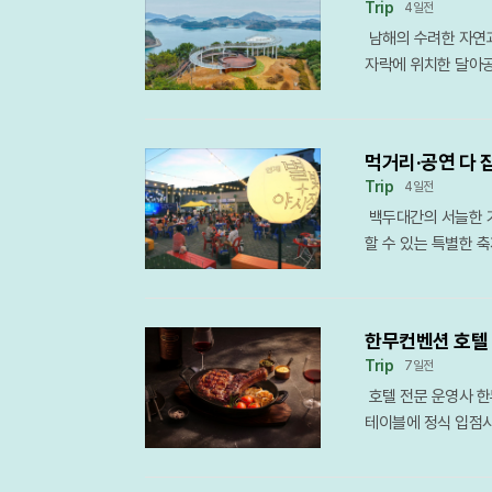
Trip
4일전
불구하고 날카로운 암
남해의 수려한 자연과
쪽 자락의 물한계곡은
자락에 위치한 달아공
랑한다. 하늘이 보이
한 달빛이 아름다워 
상에 서면 세 갈래의
름답기로 정평이 나 
운을 느끼고 싶다면 
인해를 이룬다. 맑은
비경을 고스란히 간직
먹거리·공연 다 
한 장관을 연출하며 
하는 것은 단연 용추
Trip
4일전
통해 대대적인 새 단
는 것만으로도 청량감
백두대간의 서늘한 
제거하고 전망 데크의
류를 더한다. 육산의
할 수 있는 특별한 
도 등 남해의 보석 같
보여준다.영남의 숨은
지역 경제에 활력을 불
인해 낙조의 몰입감은
품이다. 임진왜란 당
사는 지난 2월 강원
을 제공하는 핵심 요
험준하다. 남쪽의 통
행객 모두가 어우러지
강구안은 또 다른 매
의 천불동계곡을 옮겨
한무컨벤션 호텔 
일까지 총 5주 동안 
한 빛의 옷으로 갈아
은 외부 기온보다 훨
Trip
7일전
전통시장 광장 일대는
도 위엄 있는 호국의
효과적으로 막아준다.
호텔 전문 운영사 한
전통시장이 단순히 물
만들어내는 강구안의
해 이름을 붙였다는 
테이블에 정식 입점시
으로 거듭나기를 기대
이 이토록 입체적으로
존 상태가 뛰어나며, 
폼을 통한 고객 접근
였다. 엄격한 심사를
간 경관 개선 사업을
피서 산행에 최적화되
위한 전략의 일환이다
맛을 사로잡을 퓨전 
도교인 ‘강구안 브릿