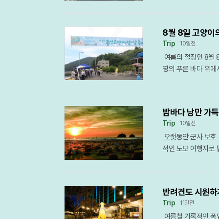
수를 던졌다. 호텔은
상품에 대한 수요가 
반도체와 같은 고부가
주 지역 메뉴 뷔페는 
컬 브랜드와 함께 숙
일의 핵심 요소로 자
품질의 도자기로 바꿀
이 포함된 디너 타임
지역 경험을 선사하고
한 시장의 요구를 정
고 수준의 분청사기 
의 외식 수요를 동시
8월 8일 고양이
진화하고 있음을 보여
코스 라운드와 함께 
고 가마터를 파괴한 
용하면 이번 프로모션
Trip
10일전
묵'과의 협업이다. 
나 배우자의 만족도까
암산 가마터는 이러한
적인 여름 휴가 시즌
여름의 절정인 8월 8
접목해, 객실 1박과
을 보여준다. 이동의
운암산의 분청사기 생
으로 이용할 수 있도
영의 푸른 바다 위에
했다. 투숙객들은 호
적 기준이 된 셈이다
박하면서도 역동적인 
입하는 것에 그치지 
용호도 일대에서 ‘제
매하며 지역 상권의 
파크골프장 수는 202
면에 숨겨진 은과 도
해 나갈 계획이다. 
고립된 공간이 고양이
에서 빼놓을 수 없는
회 등록 회원 수 역
도공들이 일본으로 
서의 순위 경쟁과 방
냈다. 지역 생태계와
해 브랜드 철학이 담
어 노년층의 대표적인
임진왜란을 바라보는 
밤바다 낭만 가득
하며 전국 반려인들의
함께 티 클래스를 열
운 동력으로 주목받고
과 해양 세력이 국제
Trip
10일전
하는 감사의 마음을 담은
타일을 호텔의 호스
그램으로 연결하는 데
한다. 고흥군은 현재
오랫동안 군사 보호 
객들이 고양이의 느긋
으로 이해하도록 돕는
모의 대규모 해외 파
업을 진행하고 있다.
적인 도보 여행지로 
사의 목적이다. 축제 
에는 변화된 여행 소
에서 대회를 치르는 
언하는 역사 교육의 
로 정비해 ‘황금해안
리고 다양한 공연이 
관광객 10명 중 8명
단체 이동이 잦고 친
평항에 이르는 이 길
고양이들의 흔적을 따
러한 수요를 반영해 
규모 단체 관광 상품
다. 해안을 따라 길
‘고양이학교’는 학생
을 선명하게 드러내
동호인과의 교류를 주
반려견도 시원하
온몸으로 느낄 수 있
양이보호분양센터로 
현대의 호텔이 단순히
횟수가 아닌, 얼마나
Trip
11일전
의 여러 구간 중에서
이자 새로운 가족을 
있는 거점이 되어야 
휴양부터 동호회 중심
여름철 기록적인 폭염