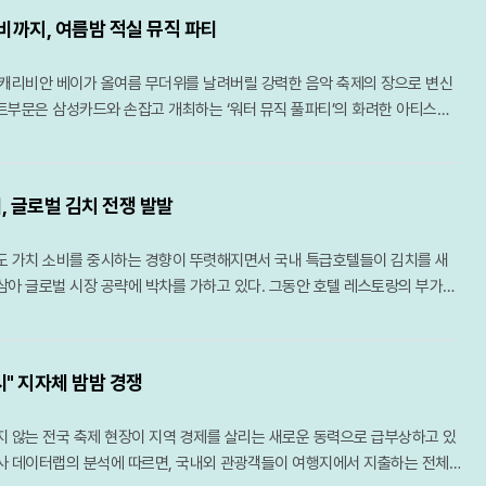
경험담을 전했다. 그는 한국의 전통미가 살아있는 한옥에서 최신 기술이 만들
다.
 전달을 넘어 예술을 통한 깊은 사유의 시간을 제공했다는 평을 받는다. 일상
축조된 이 석빙고는 현존하는 것 중 가장 크고 오래된 보물로, 조상들의 지혜가
 전체에서는 2위, 세계적으로는 9위에 랭크되며 글로벌 수준의 호스피탈리티
들에게 잊지 못할 특별한 시간을 선사하고 있다고 강조했다. 참석한 호스트
까지, 여름밤 적실 뮤직 파티
밀도 있게 향유하고자 하는 하이엔드 고객들의 갈증을 정확히 파고든 기획이
위용을 보여준다. 바로 옆으로는 고려 시대의 흔적이 남은 청도읍성이 길게 이
평가를 받는다.한국 시장의 중요성이 커짐에 따라 리조트 측은 국내 마케팅
이 공유 숙박의 경쟁력을 높이는 강력한 도구가 될 수 있음에 공감했다.이번 부
이어진 이번 강연은 고야의 생애 전반과 그가 서양 미술사에서 차지하는 독보적
산책을 즐기기에 안성맞춤이다. 성곽을 따라 걷다 보면 복원된 성벽과 주변의
팅과 손잡고 본격적인 한국인 고객 유치에 나섰다. 국내 주요 여행사 및 온라
이 전통 문화유산의 가치를 훼손하는 것이 아니라, 오히려 현대인들이 전통
캐리비안 베이가 올여름 무더위를 날려버릴 강력한 음악 축제의 장으로 변신
데 집중했다. 특히 고야가 말년에 청각을 잃고 은둔하며 자신의 집 벽면에 직접
러져 마치 시간을 거슬러 올라간 듯한 평온함을 느낄 수 있다.청도 여행에서
A)과의 협업은 물론, 인플루언서와 미디어를 활용한 디지털 마케팅을 통해 깜
 수 있도록 돕는 보완재가 될 수 있음을 입증했다. 에어비앤비는 앞으로도 다양
트부문은 삼성카드와 손잡고 개최하는 ‘워터 뮤직 풀파티’의 화려한 아티스트
연작의 서사를 중심으로 해설이 펼쳐졌다. 참석자들은 화가가 마주했던 인간 본성
 시원한 장소는 단연 와인터널이다. 옛 경부선 터널을 개조한 이곳은 연중 15
로 알릴 계획이다. 이는 단순히 숙박을 판매하는 것을 넘어, 깜란이라는 지역
 통해 숙박 공간의 진화를 이끌어내고, 글로벌 플랫폼으로서 혁신적인 시도
격적인 여름 축제의 서막을 알렸다. 이번 행사는 캐리비안 베이의 상징인 거
포, 그리고 이를 예술로 승화시킨 과정을 경청하며 작품 속에 담긴 인문학적 가
정한 습도를 유지해 천연 에어컨 역할을 톡톡히 한다. 터널 내부에서는 청도의
과 고품격 휴양 문화를 한국 여행 시장에 새로운 표준으로 정착시키겠다는 전
계획이다. 전통 한옥의 서까래 아래서 AI 비서의 도움을 받는 이색적인 풍경은
 인공 파도와 함께 K-팝 스타들의 라이브 공연을 동시에 즐길 수 있는 이색적
규모로 진행된 덕분에 강연자와 수강생 사이의 긴밀한 소통이 가능해졌고, 이
 감 와인이 익어가며 독특한 향을 풍긴다. 씨 없는 감으로 빚은 이 와인은 품
업계 전문가들은 깜란 지역이 가진 뛰어난 접근성과 대규모 인프라가 한국 여
행객들에게 가장 매력적인 선택지 중 하나로 자리매김하고 있다.
다. 단순한 물놀이 시설을 넘어 음악과 퍼포먼스가 결합한 융복합 엔터테인
로 이어졌다.이번 클래스의 해설을 맡은 신지현 도슨트는 11년 경력의 베테랑
주요 행사의 건배주로 쓰이기도 했다. 터널 끝자락에 마련된 소원지 공간은 여
입맛을 충족시키기에 충분하다고 분석한다. 공항과의 인접성이라는 실용적인
, 글로벌 김치 전쟁 발발
문객들에게 잊지 못할 여름밤을 선사할 예정이다.본격적인 공연의 포문은 오는
 주요 미술관과 기업 VIP를 대상으로 품격 있는 강연을 진행해온 인물이다. 신
금박쥐 조형물과 어우러져 몽환적인 분위기를 자아낸다.정적인 휴식보다 역동
의 리조트 시설이 결합하면서, 깜란은 이제 나트랑 여행의 부속지가 아닌 독
 위시(NCT WISH)가 연다. 이어 25일에는 더윈드가 청량한 매력을 발산하
강사를 역임하고 반 고흐전, 앨리스 달튼 브라운전 등 굵직한 전시의 VIP 해
면 군 파크 루지가 해답이다. 용각산 정상에서 출발해 약 1.88km의 트랙을
지를 굳히고 있다. 베트남 여행의 패러다임이 시내 관광에서 진정한 의미의
도 가치 소비를 중시하는 경향이 뚜렷해지면서 국내 특급호텔들이 김치를 새
 음원 차트에서 무서운 상승세를 보이는 걸그룹 리센느가 무대에 올라 축제 분위
 그녀만의 스토리텔링 능력은 이번 고야 강연에서도 빛을 발했다. 최근 과학,
른 경사와 곡선 구간이 조화를 이뤄 짜릿한 속도감을 선사한다. 해발 600m
전환되는 가운데, 깜란 바이다이 해변은 올여름 가장 뜨거운 휴양지로 부상할 전
삼아 글로벌 시장 공략에 박차를 가하고 있다. 그동안 호텔 레스토랑의 부가적
느는 ‘러브 어택’과 ‘프리티 걸’ 등 대중적인 히트곡을 통해 파도풀을 가득 메
 렉처 콘서트 분야로 활동을 넓히고 있는 그녀의 전문성은 미술사 강연에 입체
맞으며 내려오다 보면 일상의 스트레스는 어느덧 사라진다. 루지 체험장 인근
여겨졌던 김치가 이제는 수백억 원의 매출을 올리는 효자 상품으로 거듭난 것
준비를 마쳤다. 7월의 마지막 주말인 28일에는 피프티 피프티가, 31일에는 비
핵심 요소가 되었다.더 시에나 라운지 청담은 이러한 뜨거운 반응에 힘입어 오
의 정수를 보여주는 소싸움 경기장이 있어, 주말마다 펼쳐지는 박진감 넘치는
트, 워커힐 호텔앤리조트, 롯데호텔앤리조트 등 주요 업체들은 셰프의 조리
 각기 다른 매력으로 한여름 밤의 열기를 더할 것으로 기대를 모은다.8월에
 40분에 동일한 주제로 두 번째 컬처 클래스를 개최한다. 20명 이하의 소규모
운 열기를 만끽할 수 있다.청도의 여름은 유등연지에 만개한 연꽃으로 화려
재료를 앞세워 일반 포장김치와 차별화된 프리미엄 시장을 구축하며 해외 유통
지 않고 매주 주말마다 강력한 라인업으로 이어진다. 밴드 루시를 비롯해 원호,
번 2차 강연 역시 프라이빗한 환경에서 예술적 담론을 나누고자 하는 고객들
육 선생이 무오사화 당시 은거하며 심었다고 전해지는 연꽃들이 저수지를 가
시" 지자체 밤밤 경쟁
한 각축전을 벌이고 있다.조선호텔앤리조트는 호텔 김치 시장의 선두 주자로
아임영 등 장르를 넘나드는 아티스트들이 순차적으로 출격하며, 글로벌 대세 걸
있다. 공간의 희소성과 콘텐츠의 전문성이 결합하여 청담동만의 차별화된 문
다. 연못 주변의 군자정과 산책로를 걷다 보면 은은한 연꽃 향기가 코끝을 스친
 보이고 있다. 지난해 540억 원의 매출을 기록한 조선호텔 김치는 2030년
급 무대를 예고하고 있다. 특히 이번 축제에는 레게 아티스트 오운이 특별 진
하고 있는 셈이다. 이는 단순히 공간을 대여하는 차원을 넘어, 브랜드가 지향하
이라 했듯, 여행의 끝에는 청도역 인근의 구수한 추어탕이나 풍각장의 소머리
 않는 전국 축제 현장이 지역 경제를 살리는 새로운 동력으로 급부상하고 있
 원 달성을 목표로 생산 기반을 대폭 확충했다. 올해 초 경기 성남시에 기존보다
과 직접 소통하는 참여형 이벤트를 이끌며 현장의 생동감을 높인다. 단순 관
치를 고객과 공유하려는 전략적 움직임으로 풀이된다.예술과 미식의 결합 또한
하는 것도 잊지 말아야 한다. 맑은 물과 푸른 산, 그리고 시원한 즐길 거리가
사 데이터랩의 분석에 따르면, 국내외 관광객들이 여행지에서 지출하는 전체
 프리미엄 김치센터를 가동하며 하루 생산량을 6톤까지 끌어올릴 계획이다. 특
접 축제의 주인공이 되어 즐길 수 있는 장치가 곳곳에 마련된 셈이다.시각과 청
 중 하나다. 강연 참가자들에게는 라운지 지하 1층에 위치한 이탈리안 다이닝
 가장 완벽한 휴식처가 된다.