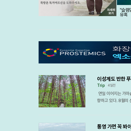
"슬램
유혹
이성계도 반한 푸
Trip
4일전
연일 이어지는 가마솥
향하고 있다. 8월의
천연 냉기를 온몸으로
간과 영남의 깊은 골
운 명산들이 등산객들
통영 가면 꼭 봐야
산은 이름 그대로 사