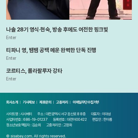
나솔 28기 영식·현숙, 방송 후에도 여전한 핑크빛
Enter
티파니 영, 뱀뱀 공백 메운 완벽한 단독 진행
Enter
코르티스, 롤라팔루자 강타
Enter
회사소개
기사제보
제휴문의
고충처리
이메일무단수집거부
사이트명 : 시사베이
주소 : 대전광역시 서구 둔산로 8 8층
대표자 : 이대성
사업자번호 : 686-19-01237
등록번호 : 대전아00422
편집인 : 한아름
청소년보호책임자 : 김순희
고충처리인 : 고정화
© sisabay.com. All rights reserved.