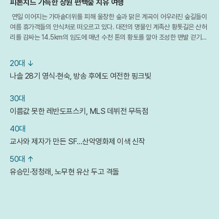
피톤치드 가득한 창원 편백숲 치유 여행
연일 이어지는 가마솥더위를 피해 울창한 숲과 맑은 계곡이 어우러진 숲길들이
여름 휴가객들의 안식처로 떠오르고 있다. 대전의 명물인 계족산 황톳길은 산허
리를 감싸는 14.5km의 임도에 매년 수천 톤의 황토를 깔아 조성한 맨발 걷기의
성지다. 발끝으로 전해지는 황토의 시원한 촉감은 체온을 낮춰줄 뿐만 아니라 혈
액
20대 ↓
나솔 28기 영식·현숙, 방송 후에도 여전한 핑크빛
30대
이름값 못한 레반도프스키, MLS 데뷔전 무득점
40대
교사와 제자가 만든 SF…산악영화제 이색 신작
50대 ↑
유승민·정청래, 노무현 유산 두고 격돌