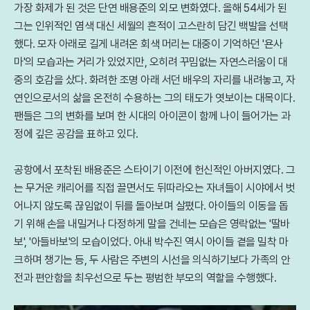
가장 화제가 된 것은 단연 배용준의 외모 변화였다. 올해 54세가 된
그는 인위적인 염색 대신 세월의 흔적이 고스란히 담긴 백발을 선택
했다. 모자 아래로 길게 내려온 회색 머리는 대중이 기억하던 '욘사
마'의 모습과는 거리가 있었지만, 오히려 꾸밈없는 자연스러움이 대
중의 호감을 샀다. 화려한 조명 아래 서던 배우의 자리를 내려놓고, 자
연인으로서의 삶을 온전히 수용하는 그의 태도가 엿보이는 대목이다.
팬들은 그의 변화를 보며 한 시대의 아이콘이 함께 나이 들어가는 과
정에 깊은 공감을 표하고 있다.
공항에서 포착된 배용준은 스타이기 이전에 헌신적인 아버지였다. 그
는 무거운 캐리어를 직접 끌면서도 뒤따라오는 자녀들이 시야에서 벗
어나지 않도록 끊임없이 뒤를 돌아보며 살폈다. 아이들의 이동을 돕
기 위해 손을 내밀거나 다정하게 말을 건네는 모습은 영락없는 '딸바
보', '아들바보'의 모습이었다. 아내 박수진 역시 아이들 곁을 밀착 마
크하며 챙기는 등, 두 사람은 주변의 시선을 의식하기보다 가족의 안
전과 편안함을 최우선으로 두는 평범한 부모의 역할을 수행했다.