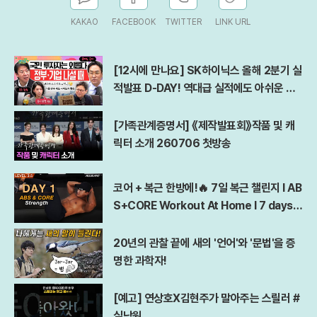
KAKAO
FACEBOOK
TWITTER
LINK URL
[12시에 만나요] SK하이닉스 올해 2분기 실
적발표 D-DAY! 역대급 실적에도 아쉬운 점
은?ㅣ김경일 아주대 심리학과 교수ㅣ2026
년 7월 29일 수요일
[가족관계증명서] 《제작발표회》작품 및 캐
릭터 소개 260706 첫방송
코어 + 복근 한방에!🔥 7일 복근 챌린지 l AB
S+CORE Workout At Home l 7 days A
bs Challenge
20년의 관찰 끝에 새의 '언어'와 '문법'을 증
명한 과학자!
[예고] 연상호X김현주가 말아주는 스릴러 #
실낙원