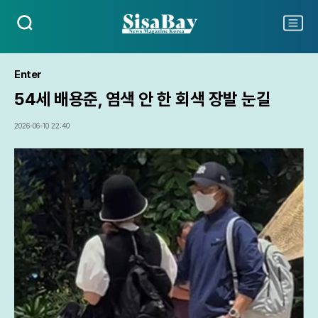
검
주
색
요
서
비
Enter
스
54세 배용준, 염색 안 한 회색 장발 눈길
메
뉴
펼
2026-06-10 22:40
치
기