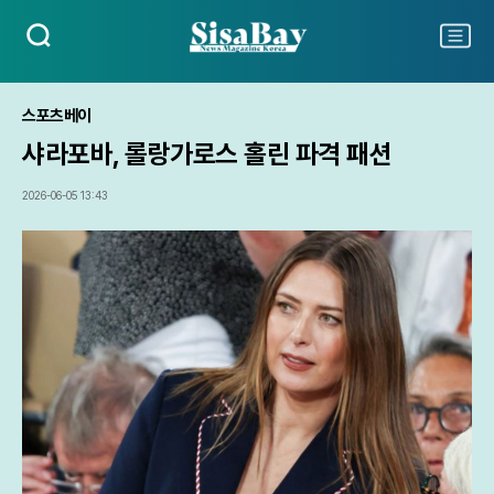
검
주
색
요
서
비
스포츠베이
스
샤라포바, 롤랑가로스 홀린 파격 패션
메
뉴
펼
2026-06-05 13:43
치
기