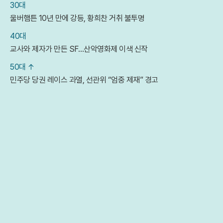
30대
울버햄튼 10년 만에 강등, 황희찬 거취 불투명
40대
교사와 제자가 만든 SF…산악영화제 이색 신작
50대 ↑
민주당 당권 레이스 과열, 선관위 “엄중 제재” 경고