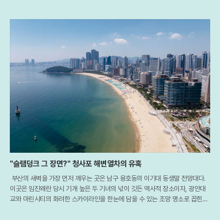
"슬램덩크 그 장면?" 청사포 해변열차의 유혹
부산의 새벽을 가장 먼저 깨우는 곳은 남구 용호동의 이기대 동생말 전망대다.
이곳은 임진왜란 당시 기개 높은 두 기녀의 넋이 깃든 역사적 장소이자, 광안대
교와 마린시티의 화려한 스카이라인을 한눈에 담을 수 있는 조망 명소로 꼽힌다.
특히 최근 개장한 해월 전망대를 배경으로 떠오르는 일출은 부산을 찾은 여행객
들에