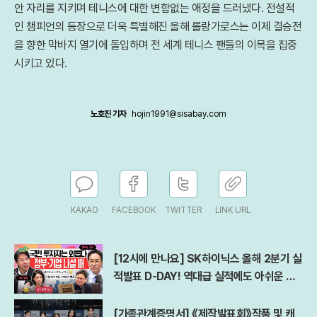
안 자리를 지키며 테니스에 대한 변함없는 애정을 드러냈다. 전설적
인 챔피언의 등장으로 더욱 특별해진 올해 롤랑가로스는 이제 결승전
을 향한 막바지 열기에 돌입하며 전 세계 테니스 팬들의 이목을 집중
시키고 있다.
노호진 기자
hojin1991@sisabay.com
KAKAO
FACEBOOK
TWITTER
LINK URL
[12시에 만나요] SK하이닉스 올해 2분기 실
적발표 D-DAY! 역대급 실적에도 아쉬운 점
은?ㅣ김경일 아주대 심리학과 교수ㅣ2026
년 7월 29일 수요일
[가족관계증명서] 《제작발표회》작품 및 캐