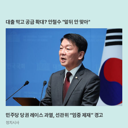
대출 막고 공급 확대? 안철수 "앞뒤 안 맞아"
민주당 당권 레이스 과열, 선관위 “엄중 제재” 경고
정치시사