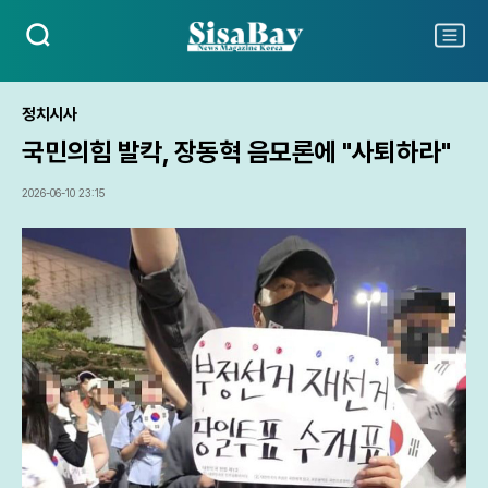
검
주
색
요
서
비
정치시사
스
국민의힘 발칵, 장동혁 음모론에 "사퇴하라"
메
뉴
펼
2026-06-10 23:15
치
기