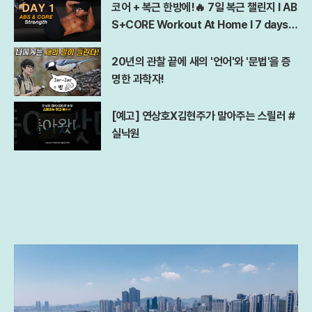
코어 + 복근 한방에!🔥 7일 복근 챌린지 l AB
S+CORE Workout At Home l 7 days A
bs Challenge
20년의 관찰 끝에 새의 '언어'와 '문법'을 증
명한 과학자!
[예고] 연상호X김현주가 말아주는 스릴러 #
실낙원