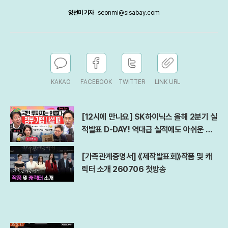
양선미 기자
seonmi@sisabay.com
KAKAO
FACEBOOK
TWITTER
LINK URL
[12시에 만나요] SK하이닉스 올해 2분기 실
적발표 D-DAY! 역대급 실적에도 아쉬운 점
은?ㅣ김경일 아주대 심리학과 교수ㅣ2026
년 7월 29일 수요일
[가족관계증명서] 《제작발표회》작품 및 캐
릭터 소개 260706 첫방송