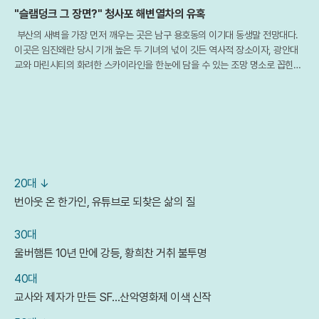
"슬램덩크 그 장면?" 청사포 해변열차의 유혹
부산의 새벽을 가장 먼저 깨우는 곳은 남구 용호동의 이기대 동생말 전망대다.
이곳은 임진왜란 당시 기개 높은 두 기녀의 넋이 깃든 역사적 장소이자, 광안대
교와 마린시티의 화려한 스카이라인을 한눈에 담을 수 있는 조망 명소로 꼽힌다.
특히 최근 개장한 해월 전망대를 배경으로 떠오르는 일출은 부산을 찾은 여행객
들에
20대 ↓
번아웃 온 한가인, 유튜브로 되찾은 삶의 질
30대
울버햄튼 10년 만에 강등, 황희찬 거취 불투명
40대
교사와 제자가 만든 SF…산악영화제 이색 신작