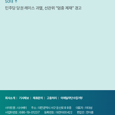
50대 ↑
민주당 당권 레이스 과열, 선관위 “엄중 제재” 경고
회사소개
기사제보
제휴문의
고충처리
이메일무단수집거부
사이트명 : 시사베이
주소 : 대전광역시 서구 둔산로 8 8층
대표자 : 이대성
사업자번호 : 686-19-01237
등록번호 : 대전아00422
편집인 : 한아름