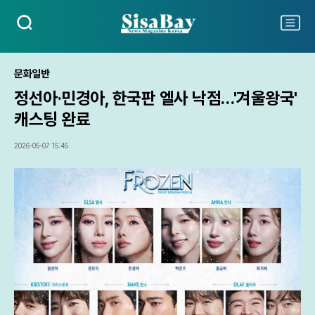
검
주
색
요
서
비
문화일반
스
정선아·민경아, 한국판 엘사 낙점…'겨울왕국'
메
뉴
캐스팅 완료
펼
치
2026-05-07 15:45
기