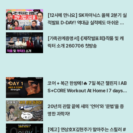
[12시에 만나요] SK하이닉스 올해 2분기 실
적발표 D-DAY! 역대급 실적에도 아쉬운 점
은?ㅣ김경일 아주대 심리학과 교수ㅣ2026
년 7월 29일 수요일
[가족관계증명서] 《제작발표회》작품 및 캐
릭터 소개 260706 첫방송
코어 + 복근 한방에!🔥 7일 복근 챌린지 l AB
S+CORE Workout At Home l 7 days A
bs Challenge
20년의 관찰 끝에 새의 '언어'와 '문법'을 증
명한 과학자!
[예고] 연상호X김현주가 말아주는 스릴러 #