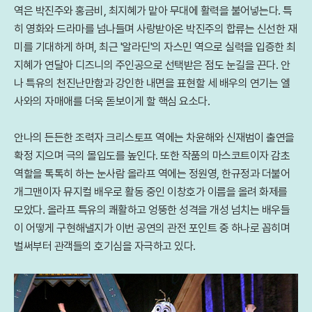
역은 박진주와 홍금비, 최지혜가 맡아 무대에 활력을 불어넣는다. 특
히 영화와 드라마를 넘나들며 사랑받아온 박진주의 합류는 신선한 재
미를 기대하게 하며, 최근 '알라딘'의 자스민 역으로 실력을 입증한 최
지혜가 연달아 디즈니의 주인공으로 선택받은 점도 눈길을 끈다. 안
나 특유의 천진난만함과 강인한 내면을 표현할 세 배우의 연기는 엘
사와의 자매애를 더욱 돋보이게 할 핵심 요소다.
안나의 든든한 조력자 크리스토프 역에는 차윤해와 신재범이 출연을
확정 지으며 극의 몰입도를 높인다. 또한 작품의 마스코트이자 감초
역할을 톡톡히 하는 눈사람 올라프 역에는 정원영, 한규정과 더불어
개그맨이자 뮤지컬 배우로 활동 중인 이창호가 이름을 올려 화제를
모았다. 올라프 특유의 쾌활하고 엉뚱한 성격을 개성 넘치는 배우들
이 어떻게 구현해낼지가 이번 공연의 관전 포인트 중 하나로 꼽히며
벌써부터 관객들의 호기심을 자극하고 있다.