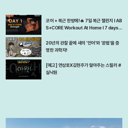
코어 + 복근 한방에!🔥 7일 복근 챌린지 l AB
S+CORE Workout At Home l 7 days A
bs Challenge
20년의 관찰 끝에 새의 '언어'와 '문법'을 증
명한 과학자!
[예고] 연상호X김현주가 말아주는 스릴러 #
실낙원