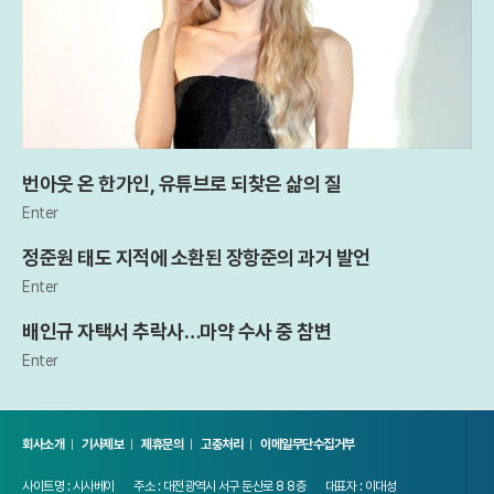
번아웃 온 한가인, 유튜브로 되찾은 삶의 질
Enter
정준원 태도 지적에 소환된 장항준의 과거 발언
Enter
배인규 자택서 추락사…마약 수사 중 참변
Enter
회사소개
기사제보
제휴문의
고충처리
이메일무단수집거부
사이트명 : 시사베이
주소 : 대전광역시 서구 둔산로 8 8층
대표자 : 이대성