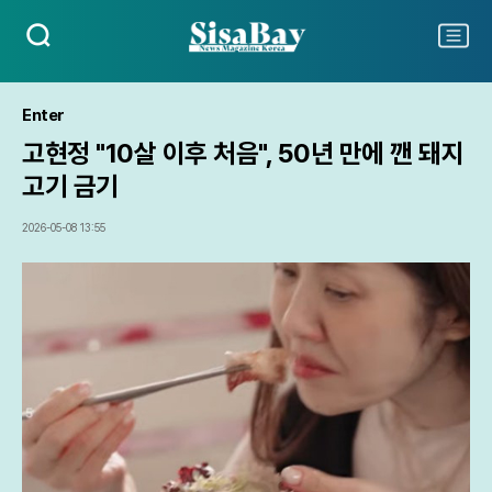
검
주
색
요
서
비
Enter
스
고현정 "10살 이후 처음", 50년 만에 깬 돼지
메
뉴
고기 금기
펼
치
2026-05-08 13:55
기