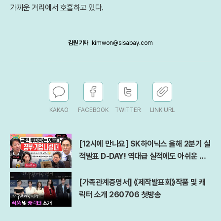
가까운 거리에서 호흡하고 있다.
김원 기자
kimwon@sisabay.com
KAKAO
FACEBOOK
TWITTER
LINK URL
[12시에 만나요] SK하이닉스 올해 2분기 실
적발표 D-DAY! 역대급 실적에도 아쉬운 점
은?ㅣ김경일 아주대 심리학과 교수ㅣ2026
년 7월 29일 수요일
[가족관계증명서] 《제작발표회》작품 및 캐
릭터 소개 260706 첫방송