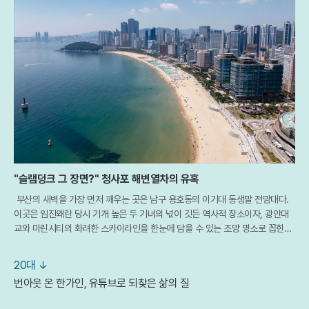
"슬램덩크 그 장면?" 청사포 해변열차의 유혹
부산의 새벽을 가장 먼저 깨우는 곳은 남구 용호동의 이기대 동생말 전망대다.
이곳은 임진왜란 당시 기개 높은 두 기녀의 넋이 깃든 역사적 장소이자, 광안대
교와 마린시티의 화려한 스카이라인을 한눈에 담을 수 있는 조망 명소로 꼽힌다.
특히 최근 개장한 해월 전망대를 배경으로 떠오르는 일출은 부산을 찾은 여행객
들에
20대 ↓
번아웃 온 한가인, 유튜브로 되찾은 삶의 질