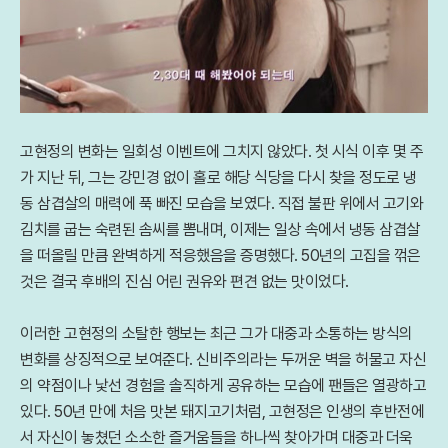
고현정의 변화는 일회성 이벤트에 그치지 않았다. 첫 시식 이후 몇 주
가 지난 뒤, 그는 강민경 없이 홀로 해당 식당을 다시 찾을 정도로 냉
동 삼겹살의 매력에 푹 빠진 모습을 보였다. 직접 불판 위에서 고기와
김치를 굽는 숙련된 솜씨를 뽐내며, 이제는 일상 속에서 냉동 삼겹살
을 떠올릴 만큼 완벽하게 적응했음을 증명했다. 50년의 고집을 꺾은
것은 결국 후배의 진심 어린 권유와 편견 없는 맛이었다.
이러한 고현정의 소탈한 행보는 최근 그가 대중과 소통하는 방식의
변화를 상징적으로 보여준다. 신비주의라는 두꺼운 벽을 허물고 자신
의 약점이나 낯선 경험을 솔직하게 공유하는 모습에 팬들은 열광하고
있다. 50년 만에 처음 맛본 돼지고기처럼, 고현정은 인생의 후반전에
서 자신이 놓쳤던 소소한 즐거움들을 하나씩 찾아가며 대중과 더욱