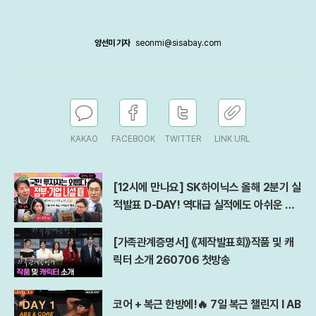
양선미 기자
seonmi@sisabay.com
KAKAO
FACEBOOK
TWITTER
LINK URL
[12시에 만나요] SK하이닉스 올해 2분기 실
적발표 D-DAY! 역대급 실적에도 아쉬운 점
은?ㅣ김경일 아주대 심리학과 교수ㅣ2026
년 7월 29일 수요일
[가족관계증명서] 《제작발표회》작품 및 캐
릭터 소개 260706 첫방송
코어 + 복근 한방에!🔥 7일 복근 챌린지 l AB