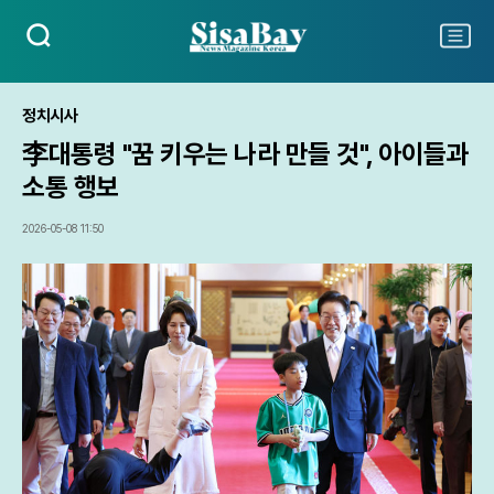
검
주
색
요
서
비
정치시사
스
李대통령 "꿈 키우는 나라 만들 것", 아이들과
메
뉴
소통 행보
펼
치
2026-05-08 11:50
기