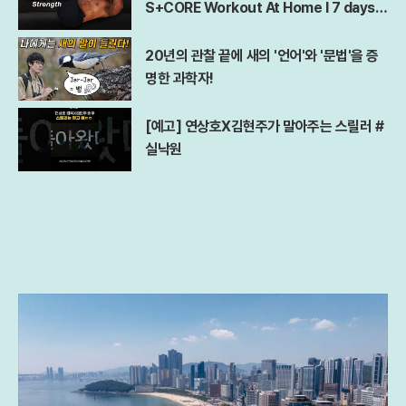
S+CORE Workout At Home l 7 days A
bs Challenge
20년의 관찰 끝에 새의 '언어'와 '문법'을 증
명한 과학자!
[예고] 연상호X김현주가 말아주는 스릴러 #
실낙원