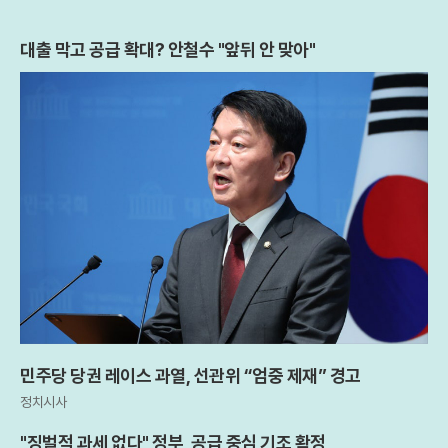
대출 막고 공급 확대? 안철수 "앞뒤 안 맞아"
민주당 당권 레이스 과열, 선관위 “엄중 제재” 경고
정치시사
"징벌적 과세 없다" 정부, 공급 중심 기조 확정