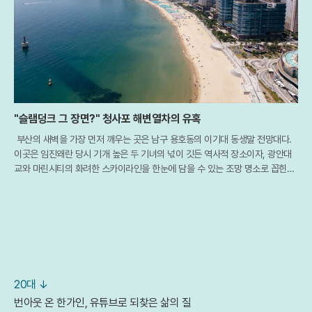
"슬램덩크 그 장면?" 청사포 해변열차의 유혹
부산의 새벽을 가장 먼저 깨우는 곳은 남구 용호동의 이기대 동생말 전망대다.
이곳은 임진왜란 당시 기개 높은 두 기녀의 넋이 깃든 역사적 장소이자, 광안대
교와 마린시티의 화려한 스카이라인을 한눈에 담을 수 있는 조망 명소로 꼽힌다.
특히 최근 개장한 해월 전망대를 배경으로 떠오르는 일출은 부산을 찾은 여행객
들에
20대 ↓
번아웃 온 한가인, 유튜브로 되찾은 삶의 질