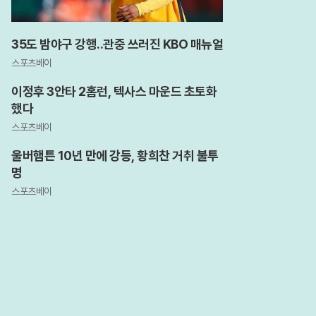
35도 밤야구 강행..관중 쓰러진 KBO 매뉴얼
스포츠베이
이정후 3안타 2홈런, 텍사스 마운드 초토화
했다
스포츠베이
울버햄튼 10년 만에 강등, 황희찬 거취 불투
명
스포츠베이