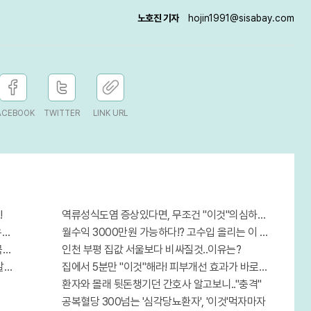
노호진 기자
hojin1991@sisabay.com
ACEBOOK
TWITTER
LINK URL
!
역류성식도염 증상있다면, 무조건 "이것"의심하세요. 간단치
유는?
월수익 3000만원 가능하다!? 고수입 올리는 이 "자격증"에
" 바
인천 부평 집값 서울보다 비싸질것..이유는?
이..!
집에서 5분만 "이것"해라! 피부개선 효과가 바로 나타난다!!
환자와 몰래 뒷돈챙기던 간호사 알고보니.."충격"
공복혈당 300넘는 '심각당뇨환자', '이것'먹자마자