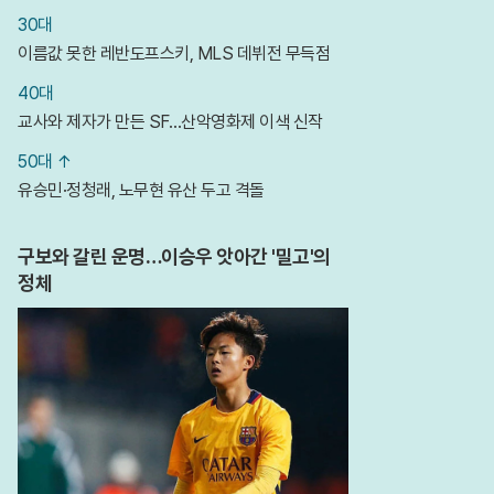
30대
이름값 못한 레반도프스키, MLS 데뷔전 무득점
40대
교사와 제자가 만든 SF…산악영화제 이색 신작
50대 ↑
유승민·정청래, 노무현 유산 두고 격돌
구보와 갈린 운명…이승우 앗아간 '밀고'의
정체