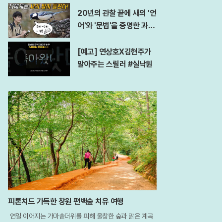
e l 7 days Abs Challen
20년의 관찰 끝에 새의 '언
ge
어'와 '문법'을 증명한 과학
자!
[예고] 연상호X김현주가
말아주는 스릴러 #실낙원
피톤치드 가득한 창원 편백숲 치유 여행
연일 이어지는 가마솥더위를 피해 울창한 숲과 맑은 계곡