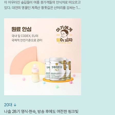
이 어우러진 숲길들이 여름 휴가객들의 안식처로 떠오르고
있다. 대전의 명물인 계족산 황톳길은 산허리를 감싸는 14.
5km의 임도에 매년 수천 톤의 황토를 깔아 조성한 맨발 걷
기의 성지다. 발끝으로 전해지는 황토의 시원한 촉감은 체
온을 낮춰줄 뿐만 아니라 혈액
20대 ↓
나솔 28기 영식·현숙, 방송 후에도 여전한 핑크빛