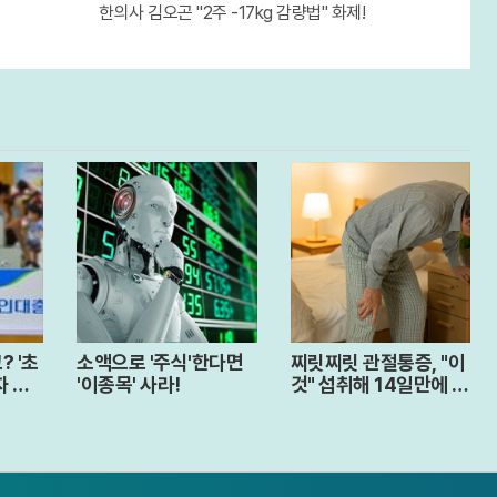
한의사 김오곤 "2주 -17kg 감량법" 화제!
? '초
소액으로 '주식'한다면
찌릿찌릿 관절통증, "이
자 몰
'이종목' 사라!
것" 섭취해 14일만에 완
화