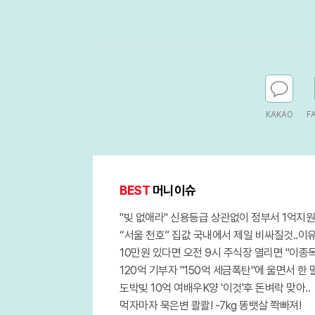
KAKAO
F
BEST
머니이슈
"빚 없애라" 신용등급 상관없이 정부서 1억지원
“서울 천호” 집값 국내에서 제일 비싸질것..이
10만원 있다면 오전 9시 주식장 열리면 "이종목
120억 기부자 "150억 세금폭탄"에 울면서 한 말
도박빚 10억 여배우K양 '이것'후 돈벼락 맞아..
먹자마자 묵은변 콸콸! -7kg 똥뱃살 쫙빠져!