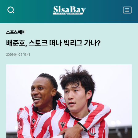
검
주
색
요
서
비
스포츠베이
스
배준호, 스토크 떠나 빅리그 가나?
메
뉴
펼
2026-04-29 15:41
치
기