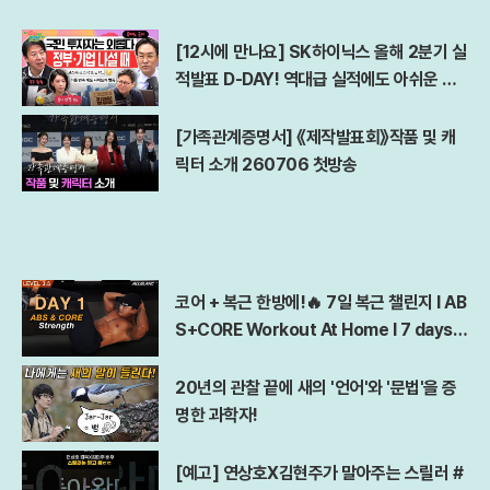
[12시에 만나요] SK하이닉스 올해 2분기 실
적발표 D-DAY! 역대급 실적에도 아쉬운 점
은?ㅣ김경일 아주대 심리학과 교수ㅣ2026
년 7월 29일 수요일
[가족관계증명서] 《제작발표회》작품 및 캐
릭터 소개 260706 첫방송
코어 + 복근 한방에!🔥 7일 복근 챌린지 l AB
S+CORE Workout At Home l 7 days A
bs Challenge
20년의 관찰 끝에 새의 '언어'와 '문법'을 증
명한 과학자!
[예고] 연상호X김현주가 말아주는 스릴러 #