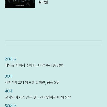
실낙원
20대 ↓
배인규 자택서 추락사…마약 수사 중 참변
30대
세계 1위 코다 압도한 유해란, 공동 2위
40대
교사와 제자가 만든 SF…산악영화제 이색 신작
50대 ↑