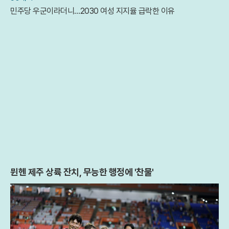
민주당 우군이라더니…2030 여성 지지율 급락한 이유
뮌헨 제주 상륙 잔치, 무능한 행정에 '찬물'