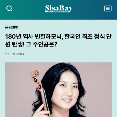
검
주
색
요
서
비
문화일반
스
180년 역사 빈필하모닉, 한국인 최초 정식 단
메
뉴
원 탄생! 그 주인공은?
펼
치
2025-09-29 18:49
기