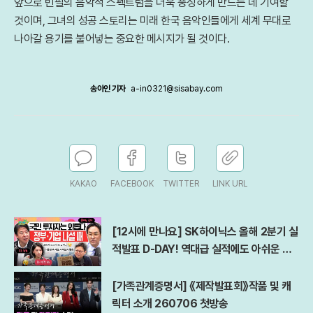
앞으로 빈필의 음악적 스펙트럼을 더욱 풍성하게 만드는 데 기여할
것이며, 그녀의 성공 스토리는 미래 한국 음악인들에게 세계 무대로
나아갈 용기를 불어넣는 중요한 메시지가 될 것이다.
송아인 기자
a-in0321@sisabay.com
KAKAO
FACEBOOK
TWITTER
LINK URL
[12시에 만나요] SK하이닉스 올해 2분기 실
적발표 D-DAY! 역대급 실적에도 아쉬운 점
은?ㅣ김경일 아주대 심리학과 교수ㅣ2026
년 7월 29일 수요일
[가족관계증명서] 《제작발표회》작품 및 캐
릭터 소개 260706 첫방송