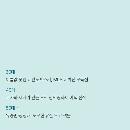
30대
이름값 못한 레반도프스키, MLS 데뷔전 무득점
40대
교사와 제자가 만든 SF…산악영화제 이색 신작
50대 ↑
유승민·정청래, 노무현 유산 두고 격돌