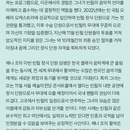
하는 프로그램으로, 이곳에서의 경험은 그녀가 빈필의 음악적 언어를
이해하고 흡수하는 데 결정적인 역할을 했다. 2022년에는 빈 국립 오
페라 오케스트라에 성공적으로 입단하며 빈필 정식 단원으로 가는 첫
관문을 통과했고, 이후 수습 단원으로서 빈필의 무대에 꾸준히 오르
며 자신의 기량을 입증했다. 지난해 11월 빈필 단원들의 투표를 거쳐
압도적인 지지를 얻은 그녀는 약 10개월간의 최종 승인 절차를 거쳐
마침내 꿈에 그리던 정식 단원 자격을 획득하게 되었다.
해나 조의 이번 빈필 정식 단원 임명은 한국 클래식 음악계에 큰 울림
을 주는 동시에, 전 세계 무대에서 활약하는 수많은 한국인 음악가들
에게도 새로운 희망과 동기를 부여할 것으로 기대된다. 특히 그녀는
오는 11월 서울 예술의전당 콘서트홀에서 열리는 빈필의 내한 공연에
정식 단원으로서 무대에 오를 예정이어서 국내 팬들의 관심이 더욱
뜨겁다. 고국에서 빈필의 일원으로서 연주하는 그녀의 모습은 많은
이들에게 감동과 자부심을 안겨줄 것이다. 이번 사례는 빈필과 같은
보수적인 최고 악단에서도 실력과 노력만 있다면 인종과 국적을 넘어
인정받을 수 있음을 보여주는 상징적인 사건이다. 해나 조의 활약은