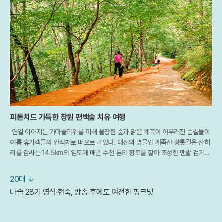
피톤치드 가득한 창원 편백숲 치유 여행
연일 이어지는 가마솥더위를 피해 울창한 숲과 맑은 계곡이 어우러진 숲길들이
여름 휴가객들의 안식처로 떠오르고 있다. 대전의 명물인 계족산 황톳길은 산허
리를 감싸는 14.5km의 임도에 매년 수천 톤의 황토를 깔아 조성한 맨발 걷기의
성지다. 발끝으로 전해지는 황토의 시원한 촉감은 체온을 낮춰줄 뿐만 아니라 혈
액
20대 ↓
나솔 28기 영식·현숙, 방송 후에도 여전한 핑크빛