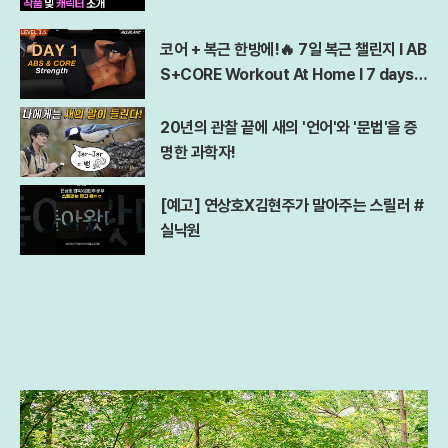
코어 + 복근 한방에!🔥 7일 복근 챌린지 l AB
S+CORE Workout At Home l 7 days A
bs Challenge
20년의 관찰 끝에 새의 '언어'와 '문법'을 증
명한 과학자!
[예고] 연상호X김현주가 말아주는 스릴러 #
실낙원