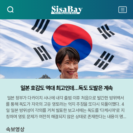
검
주
색
요
서
비
스
메
뉴
펼
치
기
일본 호감도 역대 최고인데…독도 도발은 계속
일본 정부가 다카이치 사나에 내각 출범 이후 처음으로 발간한 방위백서
를 통해 독도가 자국의 고유 영토라는 억지 주장을 또다시 되풀이했다. 4
일 일본 방위성이 각의를 거쳐 발표한 보고서에는 독도를 '다케시마'로 지
칭하며 영토 문제가 여전히 해결되지 않은 상태로 존재한다는 내용이 명시
됐다. 이는 지난 2005년 이후 22년째 이어져 온 도발로, 일본 정부는 한
속보영상
번도 외국 영토가 된 적이 없다는 의미인 '고유 영토'라는 표현을 사용해 주