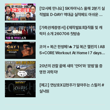
권 침해 의사를 노골적으로 드러냈다.올해 백서에 수록된 각종 지도와 도
표 역시 독도를 자국 영역으로 편입시키려는 의도를 노골적으로 담고 있
[12시에 만나요] SK하이닉스 올해 2분기 실
다. 경계 및 감시 구역을 표시한 지도에서는 독도 주변에 파란색 실선을 그
적발표 D-DAY! 역대급 실적에도 아쉬운 점
어 자국 영해임을 강조했고, 방공식별구역 지도에서도 한국의 관할 구역
은?ㅣ김경일 아주대 심리학과 교수ㅣ2026
내에 있는 독도를 일본식 명칭으로 표기했다. 국가 안보의 미래를 전망하
년 7월 29일 수요일
[가족관계증명서] 《제작발표회》작품 및 캐
는 공식 보고서에 이러한 허위 주장을 지속적으로 담는 것은 우리 영토 주
권에 대한 명백한 도전이자 동북아 평화를 저해하는 행위로 풀이된다.영토
릭터 소개 260706 첫방송
도발을 감행하면서도 일본은 한국을 안보 협력의 필수적인 파트너로 규정
하는 이중적인 태도를 보였다. 방위백서는 한국을 국제사회의 여러 과제에
코어 + 복근 한방에!🔥 7일 복근 챌린지 l AB
함께 대응해야 할 중요한 이웃 나라로 명시하며, 북핵 문제와 해양 안보 등
S+CORE Workout At Home l 7 days A
엄중해진 안보 환경 속에서 양국 간 협력이 더욱 중요해졌다고 평가했다.
특히 한미일 3국 공조가 인도·태평양 지역의 안정에 핵심적이라는 점을 강
bs Challenge
조하며, 한국의 협력 순위를 호주와 인도 등에 이어 네 번째 비중으로 다루
20년의 관찰 끝에 새의 '언어'와 '문법'을 증
었다.정치·외교적 갈등이 지속되는 상황과는 대조적으로 양국 국민 사이의
명한 과학자!
민간 호감도는 역대 최고 수준으로 치솟아 눈길을 끈다. 동아시아연구원과
일본국제문화회관이 발표한 조사 결과에 따르면, 한국인의 일본에 대한 호
감도는 54.3%를 기록하며 조사가 시작된 2013년 이래 가장 높은 수치를
[예고] 연상호X김현주가 말아주는 스릴러 #
나타냈다. 2020년 10%대까지 추락했던 호감도가 2년 연속 50%대를 유
실낙원
지하며 안정적인 상승 곡선을 그리고 있는 점은 주목할 만한 변화다.이러
한 호감도 상승의 배경에는 여행과 쇼핑, 대중문화 등 활발한 민간 교류가
자리 잡고 있다. 한국 응답자들은 일본의 질서 정연한 국민성과 매력적인