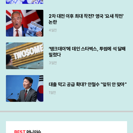
2차 대전 이후 최대 작전? 영국 '요새 작전'
논란
4일전
‘탱크데이’에 데인 스타벅스, 투썸에 석 달째
밀렸다
3일전
대출 막고 공급 확대? 안철수 "앞뒤 안 맞아"
1일전
BEST
머니이슈