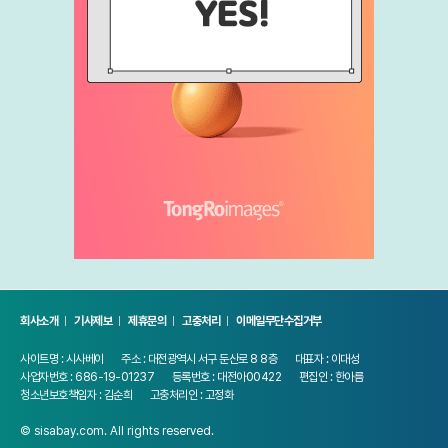
회사소개
기사제보
제휴문의
고충처리
이메일무단수집거부
사이트명 : 시사베이
주소 : 대전광역시 서구 둔산로 8 8층
대표자 : 이대성
사업자번호 : 686-19-01237
등록번호 : 대전아00422
편집인 : 한아름
청소년보호책임자 : 김순희
고충처리인 : 고정화
© sisabay.com. All rights reserved.