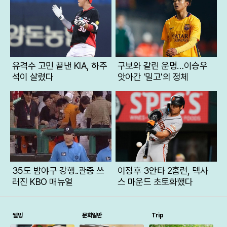
유격수 고민 끝낸 KIA, 하주
구보와 갈린 운명…이승우
석이 살렸다
앗아간 '밀고'의 정체
35도 밤야구 강행..관중 쓰
이정후 3안타 2홈런, 텍사
러진 KBO 매뉴얼
스 마운드 초토화했다
웰빙
문화일반
Trip