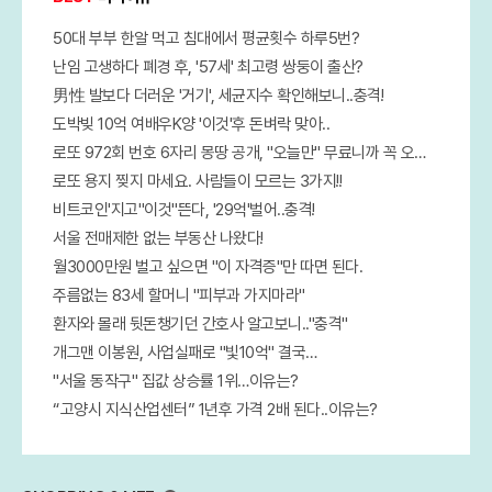
50대 부부 한알 먹고 침대에서 평균횟수 하루5번?
난임 고생하다 폐경 후, '57세' 최고령 쌍둥이 출산?
男性 발보다 더러운 '거기', 세균지수 확인해보니..충격!
도박빚 10억 여배우K양 '이것'후 돈벼락 맞아..
로또 972회 번호 6자리 몽땅 공개, "오늘만" 무료니까 꼭 오늘 확인하세요.
로또 용지 찢지 마세요. 사람들이 모르는 3가지!!
비트코인'지고"이것"뜬다, '29억'벌어..충격!
서울 전매제한 없는 부동산 나왔다!
월3000만원 벌고 싶으면 "이 자격증"만 따면 된다.
주름없는 83세 할머니 "피부과 가지마라"
환자와 몰래 뒷돈챙기던 간호사 알고보니.."충격"
개그맨 이봉원, 사업실패로 "빛10억" 결국…
"서울 동작구" 집값 상승률 1위…이유는?
“고양시 지식산업센터” 1년후 가격 2배 된다..이유는?