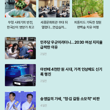
무청 시래기의 반전,
세종문화회관 무대 뒤
피톤치드 가득한 창원
한국산이 영양가 최고
열렸다…연습실까지
편백숲 치유 여행
파격 개방
민주당 우군이라더니…2030 여성 지지율
급락한 이유
2일전
아반떼 4천만 원 시대, 가격 인상에도 신기
록 행진
2일전
송영길의 가세, "정·김 갈등 소모적" 비판
4일전