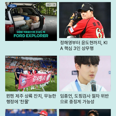
식문화를 긍정적 평가의 주요 이유로 꼽았다. 일본 국민의 한국 호감도 역
시 전년 대비 10%포인트 이상 급등한 35.3%를 기록했다. 일본인들은 한
류 콘텐츠의 영향력과 더불어 셔틀 외교를 통한 이재명 대통령에 대한 인
상 호전 등 정치적 안정화가 한국에 대한 인식을 개선하는 데 기여했다고
응답했다.하지만 민간의 우호적인 분위기 속에서도 역사와 영토 문제는 여
전히 해결되지 않은 거대한 암초로 남아 있다. 일본에 대해 부정적인 인상
을 가진 한국인들은 그 이유로 역사 반성 미흡과 독도 문제를 압도적으로
많이 선택했다. 정부 차원의 영토 도발이 계속되는 한 민간의 호감도가 실
정해영부터 윤도현까지, KI
질적인 관계 개선으로 이어지기에는 한계가 있다는 지적이 나온다. 영토
A 핵심 3인 상무행
주권을 부정하는 방위백서의 채택은 역대 최고치를 기록한 민간의 화해 무
드에 찬물을 끼얹는 행위로 남게 됐다.
뮌헨 제주 상륙 잔치, 무능한
임종언, 도핑검사 절차 위반
행정에 '찬물'
으로 중징계 가능성