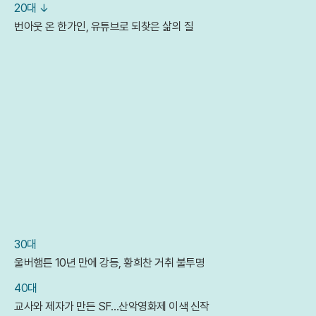
20대 ↓
번아웃 온 한가인, 유튜브로 되찾은 삶의 질
30대
울버햄튼 10년 만에 강등, 황희찬 거취 불투명
40대
교사와 제자가 만든 SF…산악영화제 이색 신작