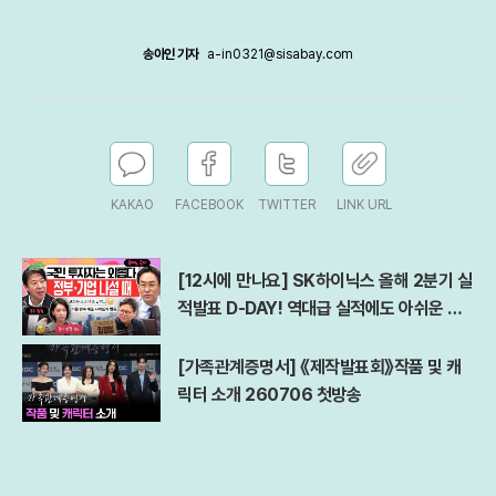
송아인 기자
a-in0321@sisabay.com
KAKAO
FACEBOOK
TWITTER
LINK URL
[12시에 만나요] SK하이닉스 올해 2분기 실
적발표 D-DAY! 역대급 실적에도 아쉬운 점
은?ㅣ김경일 아주대 심리학과 교수ㅣ2026
년 7월 29일 수요일
[가족관계증명서] 《제작발표회》작품 및 캐
릭터 소개 260706 첫방송