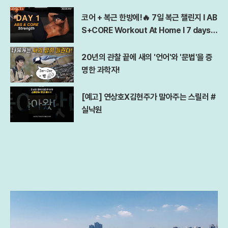
코어 + 복근 한방에!🔥 7일 복근 챌린지 l AB
S+CORE Workout At Home l 7 days A
bs Challenge
20년의 관찰 끝에 새의 '언어'와 '문법'을 증
명한 과학자!
[예고] 연상호X김현주가 말아주는 스릴러 #
실낙원