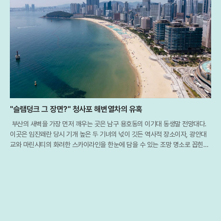
"슬램덩크 그 장면?" 청사포 해변열차의 유혹
부산의 새벽을 가장 먼저 깨우는 곳은 남구 용호동의 이기대 동생말 전망대다.
이곳은 임진왜란 당시 기개 높은 두 기녀의 넋이 깃든 역사적 장소이자, 광안대
교와 마린시티의 화려한 스카이라인을 한눈에 담을 수 있는 조망 명소로 꼽힌다.
특히 최근 개장한 해월 전망대를 배경으로 떠오르는 일출은 부산을 찾은 여행객
들에