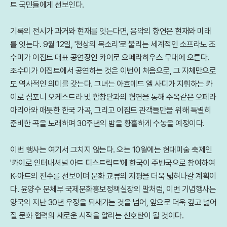
트 국민들에게 선보인다.
기록의 전시가 과거와 현재를 잇는다면, 음악의 향연은 현재와 미래
를 잇는다. 9월 12일, '천상의 목소리'로 불리는 세계적인 소프라노 조
수미가 이집트 대표 공연장인 카이로 오페라하우스 무대에 오른다.
조수미가 이집트에서 공연하는 것은 이번이 처음으로, 그 자체만으로
도 역사적인 의미를 갖는다. 그녀는 아흐메드 엘 사디가 지휘하는 카
이로 심포니 오케스트라 및 합창단과의 협연을 통해 주옥같은 오페라
아리아와 애틋한 한국 가곡, 그리고 이집트 관객들만을 위해 특별히
준비한 곡을 노래하며 30주년의 밤을 황홀하게 수놓을 예정이다.
이번 행사는 여기서 그치지 않는다. 오는 10월에는 현대미술 축제인
'카이로 인터내셔널 아트 디스트릭트'에 한국이 주빈국으로 참여하여
K-아트의 진수를 선보이며 문화 교류의 지평을 더욱 넓혀나갈 계획이
다. 윤양수 문체부 국제문화홍보정책실장의 말처럼, 이번 기념행사는
양국의 지난 30년 우정을 되새기는 것을 넘어, 앞으로 더욱 깊고 넓어
질 문화 협력의 새로운 시작을 알리는 신호탄이 될 것이다.