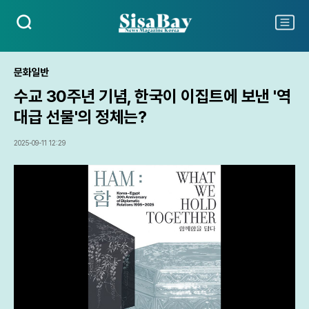
검
주
색
요
서
비
문화일반
스
수교 30주년 기념, 한국이 이집트에 보낸 '역
메
뉴
대급 선물'의 정체는?
펼
치
2025-09-11 12:29
기