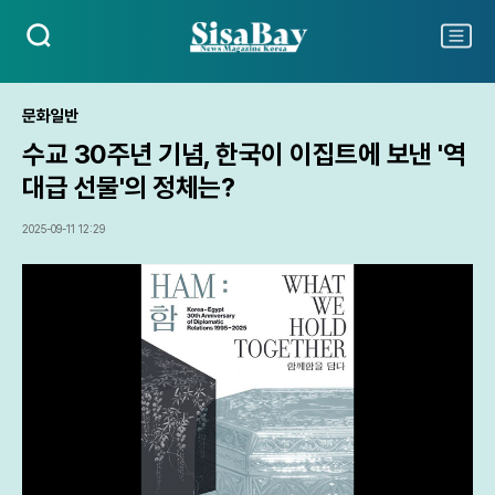
검
주
색
요
서
비
문화일반
스
수교 30주년 기념, 한국이 이집트에 보낸 '역
메
뉴
대급 선물'의 정체는?
펼
치
2025-09-11 12:29
기