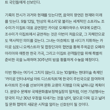
트 국민들에게 선보인다.
기록의 전시가 과거와 현재를 잇는다면, 음악의 향연은 현재와 미래
를 잇는다. 9월 12일, '천상의 목소리'로 불리는 세계적인 소프라노 조
수미가 이집트 대표 공연장인 카이로 오페라하우스 무대에 오른다.
조수미가 이집트에서 공연하는 것은 이번이 처음으로, 그 자체만으로
도 역사적인 의미를 갖는다. 그녀는 아흐메드 엘 사디가 지휘하는 카
이로 심포니 오케스트라 및 합창단과의 협연을 통해 주옥같은 오페라
아리아와 애틋한 한국 가곡, 그리고 이집트 관객들만을 위해 특별히
준비한 곡을 노래하며 30주년의 밤을 황홀하게 수놓을 예정이다.
이번 행사는 여기서 그치지 않는다. 오는 10월에는 현대미술 축제인
'카이로 인터내셔널 아트 디스트릭트'에 한국이 주빈국으로 참여하여
K-아트의 진수를 선보이며 문화 교류의 지평을 더욱 넓혀나갈 계획이
다. 윤양수 문체부 국제문화홍보정책실장의 말처럼, 이번 기념행사는
양국의 지난 30년 우정을 되새기는 것을 넘어, 앞으로 더욱 깊고 넓어
질 문화 협력의 새로운 시작을 알리는 신호탄이 될 것이다.