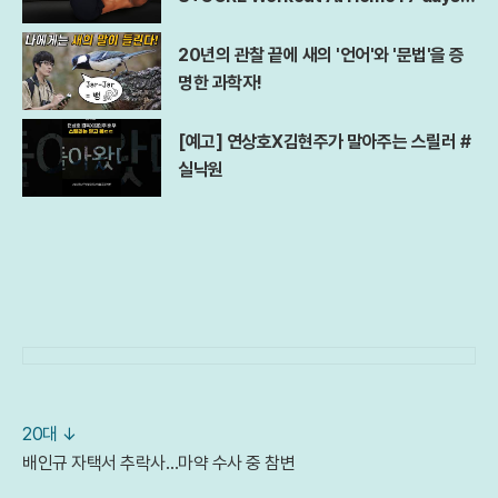
bs Challenge
20년의 관찰 끝에 새의 '언어'와 '문법'을 증
명한 과학자!
[예고] 연상호X김현주가 말아주는 스릴러 #
실낙원
20대 ↓
배인규 자택서 추락사…마약 수사 중 참변