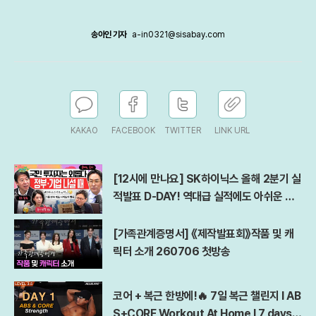
송아인 기자
a-in0321@sisabay.com
KAKAO
FACEBOOK
TWITTER
LINK URL
[12시에 만나요] SK하이닉스 올해 2분기 실
적발표 D-DAY! 역대급 실적에도 아쉬운 점
은?ㅣ김경일 아주대 심리학과 교수ㅣ2026
년 7월 29일 수요일
[가족관계증명서] 《제작발표회》작품 및 캐
릭터 소개 260706 첫방송
코어 + 복근 한방에!🔥 7일 복근 챌린지 l AB
S+CORE Workout At Home l 7 days A