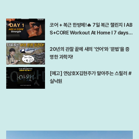
코어 + 복근 한방에!🔥 7일 복근 챌린지 l AB
S+CORE Workout At Home l 7 days A
bs Challenge
20년의 관찰 끝에 새의 '언어'와 '문법'을 증
명한 과학자!
[예고] 연상호X김현주가 말아주는 스릴러 #
실낙원