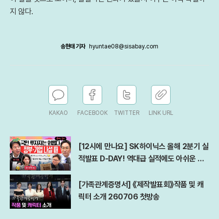
지 않다.
송현태 기자
hyuntae08@sisabay.com
KAKAO
FACEBOOK
TWITTER
LINK URL
[12시에 만나요] SK하이닉스 올해 2분기 실
적발표 D-DAY! 역대급 실적에도 아쉬운 점
은?ㅣ김경일 아주대 심리학과 교수ㅣ2026
년 7월 29일 수요일
[가족관계증명서] 《제작발표회》작품 및 캐
릭터 소개 260706 첫방송