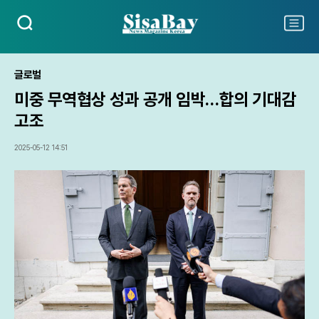
검
주
색
요
서
비
글로벌
스
미중 무역협상 성과 공개 임박…합의 기대감
메
뉴
고조
펼
치
2025-05-12 14:51
기