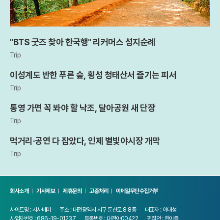
"BTS 굿즈 찾아 한국행" 리커머스 성지순례
Trip
이성계도 반한 푸른 숲, 횡성 청태산서 즐기는 피서
Trip
통영 가면 꼭 봐야 할 낙조, 달아공원 새 단장
Trip
먹거리·공연 다 잡았다, 인제 별빛야시장 개막
Trip
회사소개
기사제보
제휴문의
고충처리
이메일무단수집거부
사이트명 : 시사베이
주소 : 대전광역시 서구 둔산로 8 8층
대표자 : 이대성
사업자번호 : 686-19-01237
등록번호 : 대전아00422
편집인 : 한아름