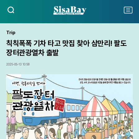
검
주
색
요
서
비
Trip
스
칙칙폭폭 기차 타고 맛집 찾아 삼만리! 팔도
메
뉴
장터관광열차 출발
펼
치
2025-05-13 10:58
기