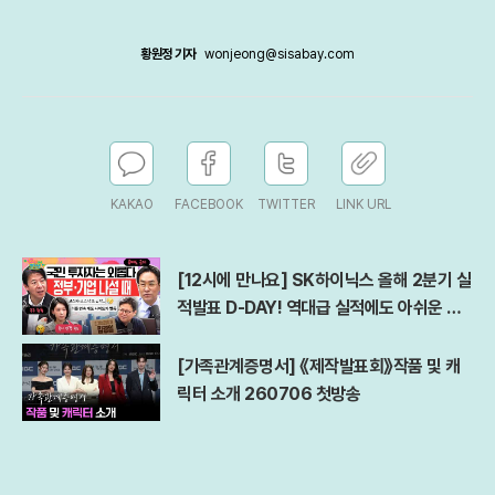
황원정 기자
wonjeong@sisabay.com
KAKAO
FACEBOOK
TWITTER
LINK URL
[12시에 만나요] SK하이닉스 올해 2분기 실
적발표 D-DAY! 역대급 실적에도 아쉬운 점
은?ㅣ김경일 아주대 심리학과 교수ㅣ2026
년 7월 29일 수요일
[가족관계증명서] 《제작발표회》작품 및 캐
릭터 소개 260706 첫방송