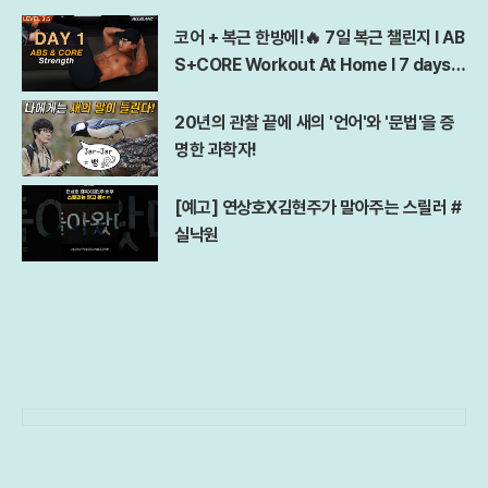
코어 + 복근 한방에!🔥 7일 복근 챌린지 l AB
S+CORE Workout At Home l 7 days A
bs Challenge
20년의 관찰 끝에 새의 '언어'와 '문법'을 증
명한 과학자!
[예고] 연상호X김현주가 말아주는 스릴러 #
실낙원