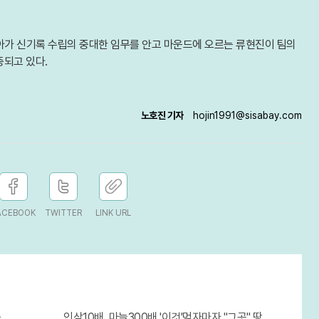
 나아가 신기록 수립의 중대한 임무를 안고 마운드에 오르는 류현진이 팀의
중되고 있다.
노호진 기자
hojin1991@sisabay.com
ACEBOOK
TWITTER
LINK URL
출산?
인삼10배, 마늘300배 '이것'먹자마자 "그곳" 땅땅해져..헉!