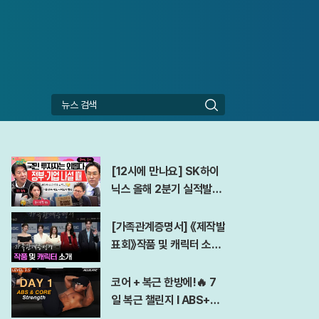
검
색
[12시에 만나요] SK하이
닉스 올해 2분기 실적발표
D-DAY! 역대급 실적에도
아쉬운 점은?ㅣ김경일 아
[가족관계증명서] 《제작발
주대 심리학과 교수ㅣ202
표회》작품 및 캐릭터 소개
6년 7월 29일 수요일
260706 첫방송
코어 + 복근 한방에!🔥 7
일 복근 챌린지 l ABS+C
ORE Workout At Hom