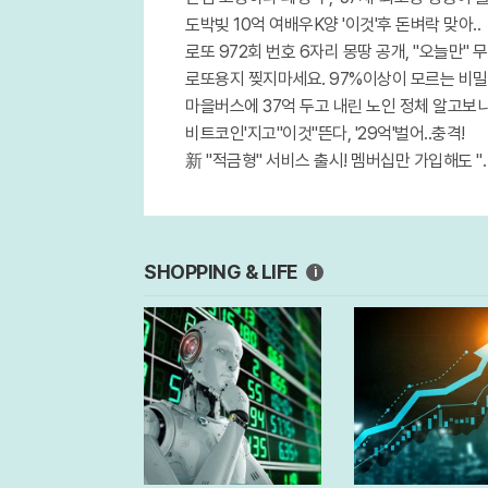
도박빚 10억 여배우K양 '이것'후 돈벼락 맞아..
로또 972회 번호 6자리 몽땅 공개, "오늘만"
로또용지 찢지마세요. 97%이상이 모르는 비밀! 
마을버스에 37억 두고 내린 노인 정체 알고보니.
비트코인'지고"이것"뜬다, '29억'벌어..충격!
新 "적금형" 서비스 출시! 멤버십만 가입해도 "
SHOPPING & LIFE
i