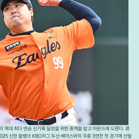
의 역대 최다 연승 신기록 달성을 위한 중책을 맡고 마운드에 오른다. 류
025 신한 쏠뱅크 KBO리그 두산 베어스와의 주중 3연전 첫 경기에 선발