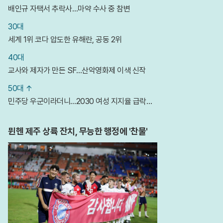
배인규 자택서 추락사…마약 수사 중 참변
30대
세계 1위 코다 압도한 유해란, 공동 2위
40대
교사와 제자가 만든 SF…산악영화제 이색 신작
50대 ↑
민주당 우군이라더니…2030 여성 지지율 급락한
이유
뮌헨 제주 상륙 잔치, 무능한 행정에 '찬물'