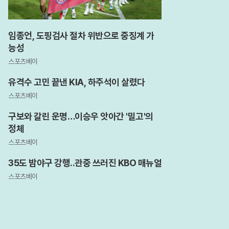
임종언, 도핑검사 절차 위반으로 중징계 가
능성
스포츠베이
유격수 고민 끝낸 KIA, 하주석이 살렸다
스포츠베이
구보와 갈린 운명…이승우 앗아간 '밀고'의
정체
스포츠베이
35도 밤야구 강행..관중 쓰러진 KBO 매뉴얼
스포츠베이