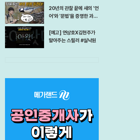
e l 7 days Abs Challen
20년의 관찰 끝에 새의 '언
ge
어'와 '문법'을 증명한 과학
자!
[예고] 연상호X김현주가
말아주는 스릴러 #실낙원