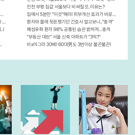
인천 부평 집값 서울보다 비싸질것..이유는?
 무료니까 꼭 오늘 확인하세요.
집에서 5분만 "이것"해라! 피부개선 효과가 바로 나타난다!!
"뒷면 비추면 번호 보인다!?"
환자와 몰래 뒷돈챙기던 간호사 알고보니.."충격"
.!
폐섬유화 환자 98% 공통된 습관 밝혀져…충격
"부동산 대란" 서울 신축 아파트가 "3억?"
최신가전" 선착순 100% 무료 경품지원!!
비x아그라 30배! 60대男도 3번이상 불끈불끈!