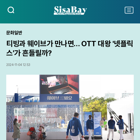
검
주
색
요
서
비
문화일반
스
티빙과 웨이브가 만나면… OTT 대왕 '넷플릭
메
뉴
스'가 흔들릴까?
펼
치
2024-11-04 12:53
기