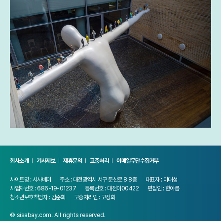
회사소개
기사제보
제휴문의
고충처리
이메일무단수집거부
사이트명 : 시사베이
주소 : 대전광역시 서구 둔산로 8 8층
대표자 : 이대성
사업자번호 : 686-19-01237
등록번호 : 대전아00422
편집인 : 한아름
청소년보호책임자 : 김순희
고충처리인 : 고정화
© sisabay.com. All rights reserved.