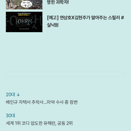
명한 과학자!
[예고] 연상호X김현주가 말아주는 스릴러 #
실낙원
20대 ↓
배인규 자택서 추락사…마약 수사 중 참변
30대
세계 1위 코다 압도한 유해란, 공동 2위