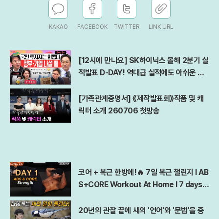
KAKAO
FACEBOOK
TWITTER
LINK URL
[12시에 만나요] SK하이닉스 올해 2분기 실
적발표 D-DAY! 역대급 실적에도 아쉬운 점
은?ㅣ김경일 아주대 심리학과 교수ㅣ2026
년 7월 29일 수요일
[가족관계증명서] 《제작발표회》작품 및 캐
릭터 소개 260706 첫방송
코어 + 복근 한방에!🔥 7일 복근 챌린지 l AB
S+CORE Workout At Home l 7 days A
bs Challenge
20년의 관찰 끝에 새의 '언어'와 '문법'을 증